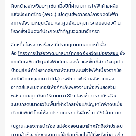
คืบหน้าอย่างเงียบๆ เช่น เมื่อปีที่ผ่านมาการไฟฟ้าฝ่ายผลิต
แห่งประเทศไทย (กฟผ.) เปิดศูนย์พยากรณ์การผลิตไฟฟ้า
จากพลังงานหมุนเวียน และศูนย์ควบคุมการตอบสนองด้าน
โหลดซึ่งเป็นองค์ประกอบสำคัญของสมาร์ทกริด
อีกหนึ่งโครงการเรือธงที่ปรากฏมากมายบนหน้าสื่อ
คือ
โครงการนำร่องพัฒนาสมาร์ทกริด จังหวัดแม่ฮ่องสอน
ซึ่ง
แต่เดิมเผชิญปัญหาไฟฟ้าดับบ่อยครั้ง และพื้นที่ส่วนใหญ่เป็น
ป่าอนุรักษ์ทำให้ยากต่อการพัฒนาระบบส่งไฟฟ้าเนื่องจากข้อ
จำกัดด้านกฎหมาย นำไปสู่การพัฒนาฟาร์มพลังงานแสง
อาทิตย์และแบตเตอรีเพื่อกักเก็บพลังงานเพื่อเพิ่มสัดส่วน
พลังงานหมุนเวียนให้มากกว่า 80 เปอร์เซ็นต์ รวมถึงสร้าง
ระบบกริดขนาดจิ๋วในพื้นที่ห่างไกลเพื่อแก้ปัญหาไฟฟ้าดับเมื่อ
เกิดภัยพิบัติ
โดยใช้งบประมาณรวมทั้งสิ้นร่วม 720 ล้านบาท
ในฐานะโครงการนำร่อง แม่ฮ่องสอนสมาร์ทกริดถือว่าประสบ
ความสำเร็จอย่างงดงาม แต่ผู้เขียนก็อดไม่ได้ที่จะตั้งคำถามถึง