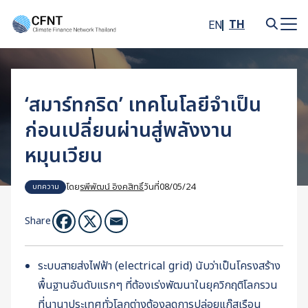
Skip
to
TH
EN
content
Search
for:
‘สมาร์ทกริด’ เทคโนโลยีจำเป็น
ก่อนเปลี่ยนผ่านสู่พลังงาน
หมุนเวียน
โดย
รพีพัฒน์ อิงคสิทธิ์
วันที่
08/05/24
บทความ
Share
ระบบสายส่งไฟฟ้า (electrical grid) นับว่าเป็นโครงสร้าง
พื้นฐานอันดับแรกๆ ที่ต้องเร่งพัฒนาในยุควิกฤติโลกรวน
ที่นานาประเทศทั่วโลกต่างต้องลดการปล่อยแก๊สเรือน