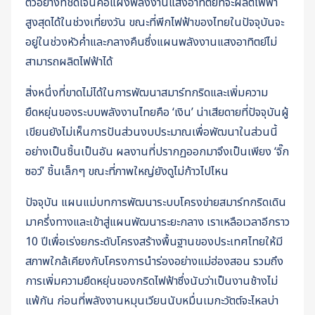
ตัวอย่างที่ชัดเจนคือแผงพลังงานแสงอาทิตย์ที่จะผลิตไฟฟ้า
สูงสุดได้ในช่วงเที่ยงวัน ขณะที่พีกไฟฟ้าของไทยในปัจจุบันจะ
อยู่ในช่วงหัวค่ำและกลางคืนซึ่งแผนพลังงานแสงอาทิตย์ไม่
สามารถผลิตไฟฟ้าได้
สิ่งหนึ่งที่ขาดไม่ได้ในการพัฒนาสมาร์ทกริดและเพิ่มความ
ยืดหยุ่นของระบบพลังงานไทยคือ ‘เงิน’ น่าเสียดายที่ปัจจุบันผู้
เขียนยังไม่เห็นการปันส่วนงบประมาณเพื่อพัฒนาในส่วนนี้
อย่างเป็นชิ้นเป็นอัน ผลงานที่ปรากฏออกมาจึงเป็นเพียง ‘จิ๊ก
ซอว์’ ชิ้นเล็กๆ ขณะที่ภาพใหญ่ยังดูไม่ก้าวไปไหน
ปัจจุบัน แผนแม่บทการพัฒนาระบบโครงข่ายสมาร์ทกริดเดิน
มาครึ่งทางและเข้าสู่แผนพัฒนาระยะกลาง เราเหลือเวลาอีกราว
10 ปีเพื่อเร่งยกระดับโครงสร้างพื้นฐานของประเทศไทยให้มี
สภาพใกล้เคียงกับโครงการนำร่องอย่างแม่ฮ่องสอน รวมถึง
การเพิ่มความยืดหยุ่นของกริดไฟฟ้าซึ่งนับว่าเป็นงานช้างไม่
แพ้กัน ก่อนที่พลังงานหมุนเวียนนับหมื่นเมกะวัตต์จะไหลบ่า