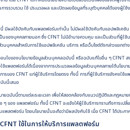
งาน โดย CFNT ได้กำหนดนโยบายความเป็นส่วนตัวนี้เพื่อชี้แจงให้ผู้ใช้งาน
การรวบรวม ใช้ ประมวลผล และเปิดเผยข้อมูลที่ระบุตัวบุคคลได้ของผู้ใช้ง
้ มีผลใช้บังคับกับแพลตฟอร์มเท่านั้น ไม่มีผลใช้บังคับกับแอปพลิเคชัน แ
่งเป็นของบุคคลภายนอก ซึ่ง CFNT ไม่มีอำนาจควบคุม และเป็นส่วนที่ผู้ใ
ส่วนบุคคลสำหรับการใช้แอปพลิเคชัน บริการ หรือเว็บไซต์ดังกล่าวแยกต่า
ื่อนไขของนโยบายข้อมูลส่วนบุคคลฉบับนี้ หรือฉบับแก้ไขอื่น ๆ CFNT สงวน
่าวใช้​แพลตฟอร์มได้เนื่องจากการประมวลผลข้อมูลส่วนบุคคลภายใต้นโยบาย
ิการของ CFNT แก่ผู้ใช้บริการโดยตรง ทั้งนี้ การที่ผู้ใช้บริการยังคงใช้แพ
บับนี้เสมอ
ฉบับนี้ตามแต่ละระยะเวลา เพื่อให้สอดคล้องกับแนวปฏิบัติและกฎหมายข้อบ
ง ๆ ของ แพลตฟอร์ม ทั้งนี้ CFNT จะแจ้งให้ผู้ใช้บริการทราบถึงการเป
นแพลตฟอร์ม โดยนโยบายนั้นจะถือว่ามีผลบังคับใช้ เมื่อ CFNT ได้ประ
ที่ CFNT ใช้ในการให้บริการแพลตฟอร์ม