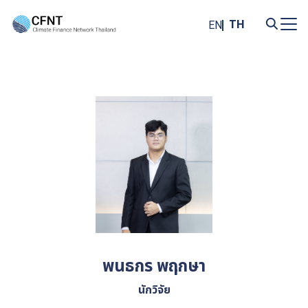
Skip
to
TH
EN
content
Search
for:
พนธกร พฤกษา
นักวิจัย