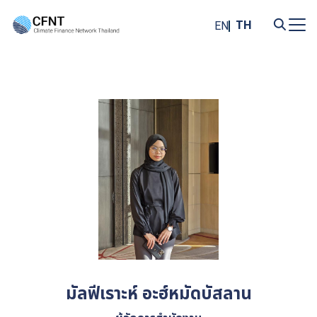
Skip
to
TH
EN
content
Search
for:
มัลฟีเราะห์ อะฮ์หมัดบัสลาน