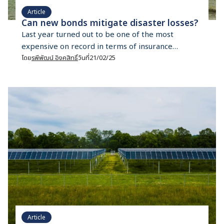
Article
Can new bonds mitigate disaster losses?
Last year turned out to be one of the most
expensive on record in terms of insurance
payments resulting from natural disasters. In
โดย
รพีพัฒน์ อิงคสิทธิ์
วันที่
21/02/25
2024, financial claims made to insurance
companies reached copy40 billion, the third most
expensive year for insurers in the last four
decades, according to Munich Re’s report, titled
“Climate change is showing […]
Article