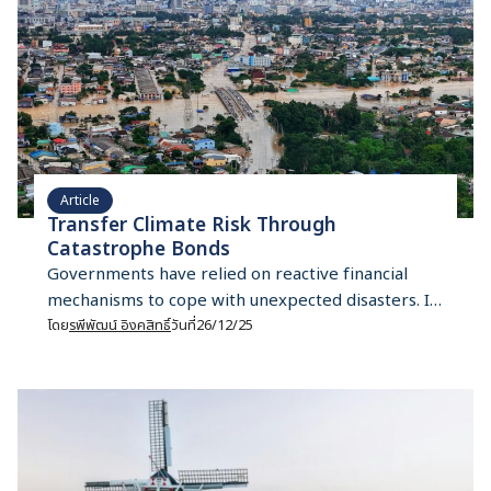
Article
Transfer Climate Risk Through
Catastrophe Bonds
Governments have relied on reactive financial
mechanisms to cope with unexpected disasters. In
this article, Rapeepat would like to introduce a
โดย
รพีพัฒน์ อิงคสิทธิ์
วันที่
26/12/25
proactive financial instrument for disaster risk
management: catastrophe bonds.