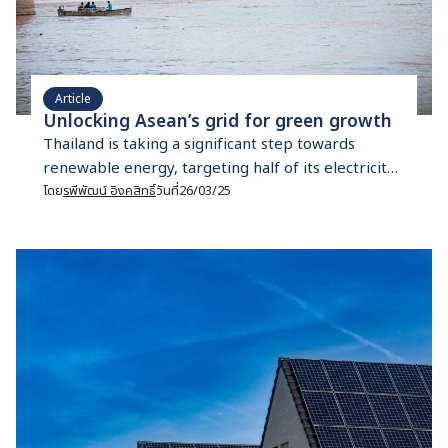
Article
Unlocking Asean’s grid for green growth
Thailand is taking a significant step towards
renewable energy, targeting half of its electricity
generation from renewable sources by 2037
โดย
รพีพัฒน์ อิงคสิทธิ์
วันที่
26/03/25
under the recently drafted Power Development
Plan 2024 (PDP2024). However, achieving this goal
is dependent on the Asean Power Grid, a region-
wide initiative first proposed in 1997 to
interconnect the electricity infrastructures of
Asean member […]