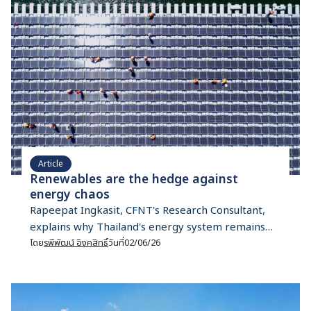
Article
Renewables are the hedge against
energy chaos
Rapeepat Ingkasit, CFNT's Research Consultant,
explains why Thailand's energy system remains
vulnerable and why transitioning from LNG
โดย
รพีพัฒน์ อิงคสิทธิ์
วันที่
02/06/26
dependence to renewable energy is critical.