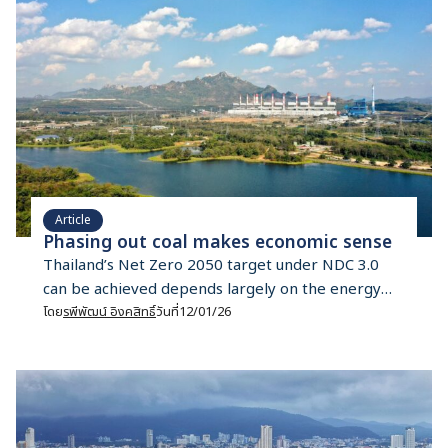
Article
Phasing out coal makes economic sense
Thailand’s Net Zero 2050 target under NDC 3.0
can be achieved depends largely on the energy
sector. Rapeepat Ingasit explores 3 pathways for
โดย
รพีพัฒน์ อิงคสิทธิ์
วันที่
12/01/26
phasing out coal, drawing on international
experience that is not only climate-friendly, but
also economically viable.