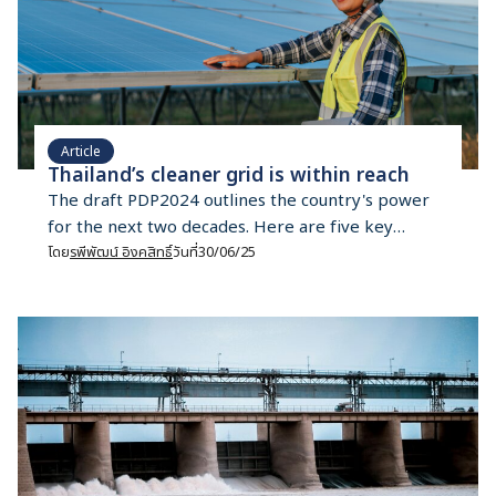
Article
Thailand’s cleaner grid is within reach
The draft PDP2024 outlines the country's power
for the next two decades. Here are five key
takeaways that policymakers and energy planners
โดย
รพีพัฒน์ อิงคสิทธิ์
วันที่
30/06/25
should seriously consider.