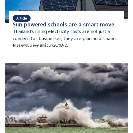
Article
Sun-powered schools are a smart move
Thailand’s rising electricity costs are not just a
concern for businesses; they are placing a financial
burden on schools. In 2023, a local business daily,
โดย
รพีพัฒน์ อิงคสิทธิ์
วันที่
26/03/25
Bangkok Biz, reported that many schools were
struggling with high electricity liabilities. For
example, Mahidol Wittayanusorn School, located
on the Salaya Campus of Mahidol University in
Nakhon Pathom province, faces […]