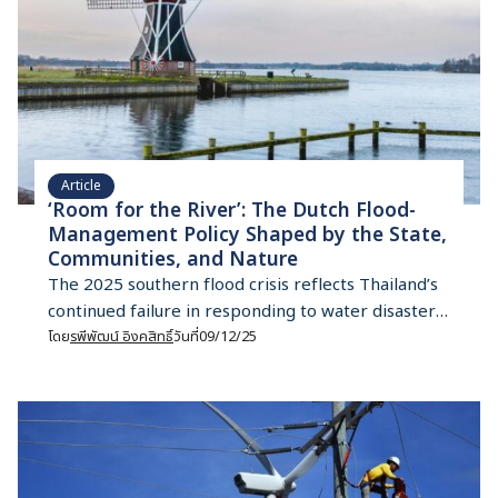
Article
‘Room for the River’: The Dutch Flood-
Management Policy Shaped by the State,
Communities, and Nature
The 2025 southern flood crisis reflects Thailand’s
continued failure in responding to water disasters.
It may now be time to shift away from grey
โดย
รพีพัฒน์ อิงคสิทธิ์
วันที่
09/12/25
infrastructure to nature-based water
management—just as the Netherlands has
demonstrated through its “Room for the River”
policy.