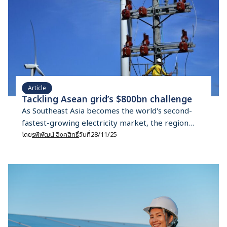
Article
Tackling Asean grid’s $800bn challenge
As Southeast Asia becomes the world's second-
fastest-growing electricity market, the region
faces two main paths. One is to commit to massive
โดย
รพีพัฒน์ อิงคสิทธิ์
วันที่
28/11/25
infrastructure to import Liquefied Natural Gas
(LNG). The other path is accelerating renewable
energy adoption, which requires a major update
of the regional grid.