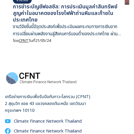
การชำระบัญชีฟอสซิล: การประเมินมูลค่าสินทรัพย์
สูญค่าในอนาคตของโรงไฟฟ้าถ่านหินและก๊าซใน
ประเทศไทย
งานวิจัยชิ้นนี้มีจุดประสงค์เพื่อประเมินผลกระทบทางการเงินจาก
การเปลี่ยนผ่านพลังงานสู่สังคมคาร์บอนต่ำของประเทศไทย ผ่าน
การคำนวณมูลค่าสินทรัพย์สูญค่าในอนาคต (stranded assets)
โดย
CFNT
วันที่
21/05/24
ของกลุ่มธุรกิจโรงไฟฟ้าที่ใช้ก๊าซธรรมชาติและถ่านหินเป็นเชื้อ
เพลิง คณะวิจัยใช้แบบจำลองการคิดลดกระแสเงินสด
(Discounted Cash Flow model หรือ DCF model) ของ
โรงไฟฟ้าลักษณะนี้รายโรง ในการวิเคราะห์ทั้งสิ้น 3 ฉากทัศน์
ประกอบด้วย (1) กรณีฐาน (base case) ใช้แผนการพัฒนา
กำลังการผลิตไฟฟ้าของประเทศไทย ปี 2561 ถึง 2580 ฉบับ
ปรับปรุงครั้งที่ 1 (2) กรณีการเปลี่ยนผ่านพลังงานอย่างรวดเร็ว
เครือข่ายการเงินเพื่อรับมือกับภาวะโลกรวน (CFNT)
และ (3) กรณีพลังงานหมุนเวียน 100% ผลการศึกษาพบว่า
2 สุขุมวิท ซอย 43 แขวงคลองตันเหนือ เขตวัฒนา
ประเทศไทยเผชิญความเสี่ยงอย่างมีนัยสำคัญจากสินทรัพย์สูญค่า
กรุงเทพฯ 10110
ในอนาคตซึ่งอาจมีมูลค่าสูงถึง 3.6 แสนล้านบาทสำหรับฉากทัศน์
การเปลี่ยนผ่านพลังงานอย่างรวดเร็ว และ 5.3 แสนล้านบาทใน
Climate Finance Network Thailand
ฉากทัศน์พลังงานหมุนเวียน 100% สะท้อนความเสี่ยงของผู้ถือหุ้น
Climate Finance Network Thailand