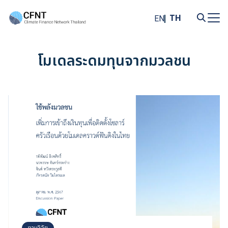
Skip
to
TH
EN
content
Search
for:
โมเดลระดมทุนจากมวลชน
งานวิจัย