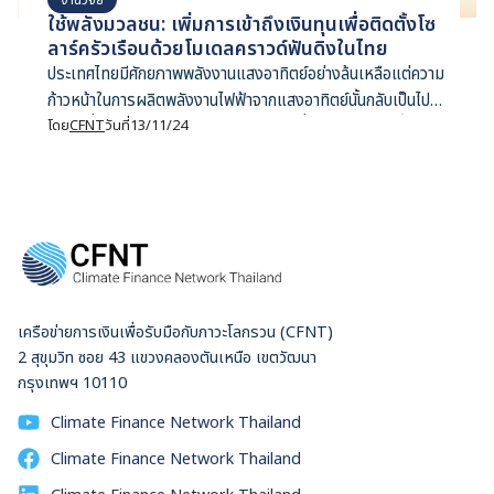
ใช้พลังมวลชน: เพิ่มการเข้าถึงเงินทุนเพื่อติดตั้งโซ
ลาร์ครัวเรือนด้วยโมเดลคราวด์ฟันดิงในไทย
ประเทศไทยมีศักยภาพพลังงานแสงอาทิตย์อย่างล้นเหลือแต่ความ
ก้าวหน้าในการผลิตพลังงานไฟฟ้าจากแสงอาทิตย์นั้นกลับเป็นไป
อย่างเชื่องช้าโดยไม่อาจเติมเต็มศักยภาพที่มี รายงานฉบับนี้สำรวจ
โดย
CFNT
วันที่
13/11/24
ความเป็นไปได้ในการใช้การระดมทุนจากมวลชนหรือคราวด์ฟันดิง
ในฐานะแหล่งเงินทุนทางเลือกเพื่อปิดช่องว่างในการหาเงินทุน
สำหรับการติดตั้งแผงโซลาร์บนหลังคาในภาคครัวเรือน เราเสนอ
โมเดลระดมทุนจากมวลชนที่สอดคล้องกับบริบทไทย 6 รูปแบบ
ประกอบด้วย ผ่อนจ่ายตามเงินที่ประหยัดได้ (Pay-As-You-
Save) ที่ช่วยให้ครัวเรือนติดตั้งแผงโซลาร์โดยไม่ต้องจ่ายเงิน
ลงทุนตั้งต้น และผ่อนชำระค่าแผงโซลาร์ตามค่าไฟฟ้าที่ประหยัดได้
เครือข่ายการเงินเพื่อรับมือกับภาวะโลกรวน (CFNT)
ในแต่ละเดือน พอร์ตฟอร์ลิโอแผงโซลาร์บนหลังคา คือการ
2 สุขุมวิท ซอย 43 แขวงคลองตันเหนือ เขตวัฒนา
รวบรวมแผงโซลาร์ที่ติดตั้งอยู่บนหลายหลังคาเรือนเพื่อเพิ่มผล
กรุงเทพฯ 10110
ตอบแทนจากการลงทุน ร่วมมือกับบริษัทพัฒนาอสังหาริมทรัพย์
คือการนำเงินไปลงทุนติดตั้งแผงโซลาร์ในโครงการบ้านจัดสรร
Climate Finance Network Thailand
แห่งใหม่ ผ่อนชำระผ่านใบเรียกเก็บค่าสาธารณูปโภค (On-bill
Climate Finance Network Thailand
financing) คือการผ่อนชำระค่าแผงโซลาร์ผ่านใบเรียกเก็บค่า