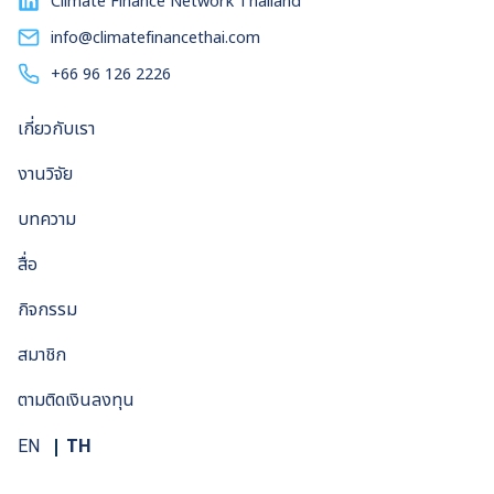
Climate Finance Network Thailand
สาธารณูปโภค ระบบพลังงานแสงอาทิตย์ที่ไม่เชื่อมต่อกับโครงข่าย
ไฟฟ้าโดยจ่ายชำระเท่าที่ใช้งาน (Off-grid Pay-As-You-Go)
info@climatefinancethai.com
นำเสนอทางเลือกที่ยืดหยุ่นสำหรับชุมชนที่อยู่นอกกโครงข่ายไฟฟ้า
+66 96 126 2226
ให้สามารถเข้าถึงไฟฟ้า แผงโซลาร์บนหลังคาอาคารหน่วยงาน
ภาครัฐ คือการติดตั้งแผงโซลาร์บนอาคารภาครัฐโดยไม่แสวงหา
เกี่ยวกับเรา
กำไรโดยแบ่งปันผลประโยชน์ที่ได้กลับคืนให้หน่วยงาน โมเดลเหล่า
นี้มีเป้าหมายเพื่อก้าวข้ามอุปสรรคเรื่องเงินลงทุนตั้งต้นในการติด
งานวิจัย
ตั้งแผงโซลาร์และดึงดูดนักลงทุนเน้นผลลัพธ์ แต่โมเดลเหล่านี้จะ
สำเร็จได้ก็จำเป็นต้องมีนโยบายสนับสนุนที่แข็งแกร่ง คณะวิจัย
บทความ
เสนอว่าภาครัฐควรเสริมสร้างแรงจูงใจทางการเงิน ดำเนิน
สื่อ
นโยบายหักกลบลบหน่วยไฟฟ้า เพิ่มความคล่องตัวในกระบวนการ
อนุมัติ และเปิดให้มีการแข่งขันในตลาดการผลิตไฟฟ้า การดำเนิน
กิจกรรม
นโยบายเหล่านี้จะช่วยให้ประเทศไทยปลดศักยภาพพลังงานแสง
อาทิตย์ บรรลุเป้าหมายพลังงานหมุนเวียน และสนับสนุนการเปลี่ยน
สมาชิก
ผ่านพลังงานที่ยุติธรรม บทสรุปผู้บริหาร (ภาษาไทย) รายงาน
ตามติดเงินลงทุน
การวิจัยภาษาไทยฉบับสมบูรณ์ Full Paper in English
TH
EN