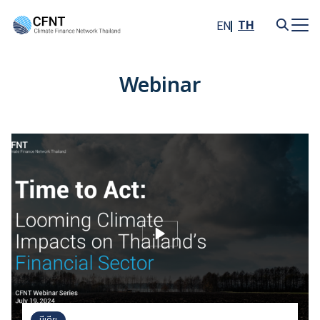
Skip
to
TH
EN
content
Search
for:
Webinar
มีเดีย