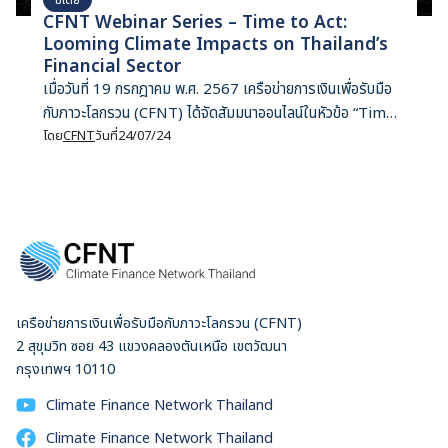
CFNT Webinar Series – Time to Act:
Looming Climate Impacts on Thailand’s
Financial Sector
เมื่อวันที่ 19 กรกฎาคม พ.ศ. 2567 เครือข่ายการเงินเพื่อรับมือ
กับภาวะโลกรวน (CFNT) ได้จัดสัมมนาออนไลน์ในหัวข้อ “Time
to Act: Looming Climate Impacts on Thailand’s
โดย
CFNT
วันที่
24/07/24
Financial Sector.” ภายในงานได้มีการพูดคุยถึงวิกฤติโลกร้อน
ว่าส่งผลกระทบต่อภาคการเงินของประเทศไทยอย่างไร เรามีวิธี
การประเมินความเสี่ยงด้านภูมิอากาศอย่างไรบ้าง และหน่วยงาน
กำกับดูแลทางการเงินจะมีบทบาทในจัดการกับความเสี่ยงเหล่านั้น
ได้อย่างไร วิทยากรเรียนเชิญในครั้งนี้คือ ดร.กรรณิการ์ ธรรมพา
นิชวงค์ หัวหน้ากลุ่มงานวิจัย สถาบันวิจัยเศรษฐกิจป๋วย อึ๊งภากรณ์
ดร.กรรณิการ์ มีความเชี่ยวชาญในด้านเศรษฐศาสตร์การเงิน
เครือข่ายการเงินเพื่อรับมือกับภาวะโลกรวน (CFNT)
ระหว่างประเทศ เศรษฐศาสตร์สิ่งแวดล้อมและเศรษฐศาสตร์
2 สุขุมวิท ซอย 43 แขวงคลองตันเหนือ เขตวัฒนา
พฤติกรรม โดยเฉพาะนโยบายการเปลี่ยนแปลงภูมิอากาศและการ
กรุงเทพฯ 10110
พัฒนาสีเขียว
Climate Finance Network Thailand
Climate Finance Network Thailand