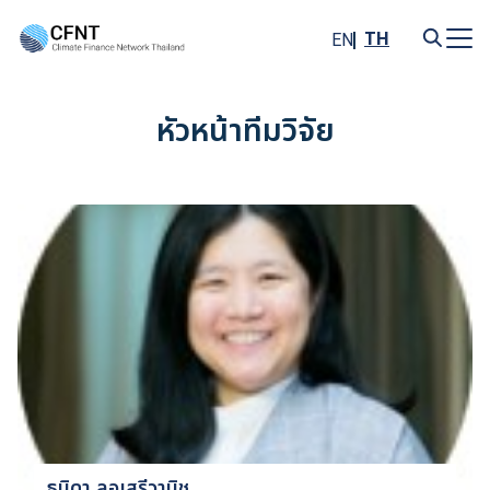
Skip
to
TH
EN
content
Search
for:
หัวหน้าทีมวิจัย
ธนิดา ลอเสรีวานิช