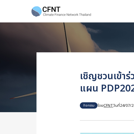
Skip
to
content
Se
fo
เชิญชวนเข้าร
แผน PDP2024 
โดย
CFNT
วันที่
24/07/2
กิจกรรม