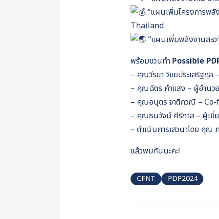
“แผนเพิ่มโครงการพลังง
Thailand
“แผนเพิ่มพลังงานสะอา
พร้อมชวนทำ
Possible PDP 
– คุณวีรยา วิชยประเสริฐกุ
– คุณฉัตร คำแสง – ผู้อำน
– คุณอนุตร จาติกวณิ – Co
– คุณธนวัจน์ คีรีภาส – ผู
– ดำเนินการเสวนาโดย คุณ กร
แล้วพบกันนะคะ!
CFNT
PDP2024