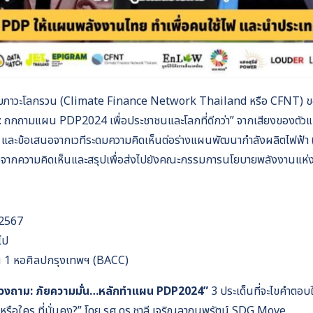
ือกับภาวะโลกรวน (Climate Finance Network Thailand หรือ CFNT) ข
 ถกถามแผน PDP2024 เพื่อประชาชนและโลกที่ดีกว่า” จากเสียงของตัวแ
และข้อเสนอจากเวทีระดมความคิดเห็นต่อร่างแผนพัฒนากำลังผลิตไฟฟ้า (
จากความคิดเห็นและสรุปเพื่อส่งไปยังคณะกรรมการนโยบายพลังงานแห่ง
 2567
ไป
้น 1 หอศิลปกรุงเทพฯ (BACC)
ทวงถาม: ภัยความมั่น…หลักทำแผน PDP2024”
3 ประเด็นที่จะไขคำตอบ
รือใคร ที่มั่นคง?” โดย รศ.ดร.ชาลี เจริญลาภนพรัตน์ SDG Move