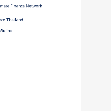
์ Climate Finance Network
eace Thailand
เดิม
โดย