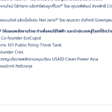
านใหม่ ใส่ท่ายาก แล้วค่าไฟจะถูกกี่โมง?” โดย คุณรพีพัฒน์ อิงคสิทธิ
ดแบบใดห์ แล้วเมื่อไหร่จะ Net zero?” โดย คุณธารา บัวคำศรี Greenp
ให้แผนพลังงานไทย ทำเพื่อคนใช้ไฟฟ้า และนำประเทศสู่โลกที่ดีกว่า
ล – Co-founder EcoCupid
วยการ 101 Public Policy Think Tank
-founder Crex
้เชี่ยวชาญนโยบายพลังงานหมุนเวียน USAID Clean Power Asia
รณิการ์ กิตติเวชกุล