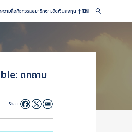
ทความ
สื่อ
กิจกรรม
สมาชิก
ตามติดเงินลงทุน
TH
EN
ible: ถกถาม
Share