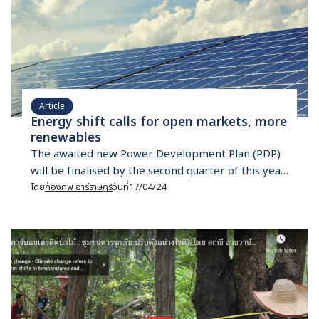
Article
Energy shift calls for open markets, more
renewables
The awaited new Power Development Plan (PDP)
will be finalised by the second quarter of this year.
The PDP— which is scheduled to be implemented
โดย
ก้องภพ อารีราษฎร์
วันที่
17/04/24
between 2024 and 2037, will focus more on
renewable energy. Prasert Sinsukprasert, the
permanent secretary of the Ministry of Energy,
says the new PDP aligns with Thailand’s climate
change goal […]