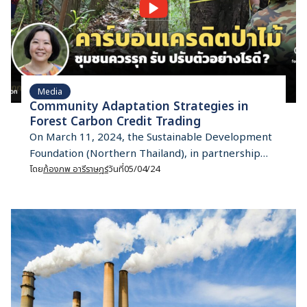
Media
Community Adaptation Strategies in
Forest Carbon Credit Trading
On March 11, 2024, the Sustainable Development
Foundation (Northern Thailand), in partnership
with the Department of Climate Change and
โดย
ก้องภพ อารีราษฎร์
วันที่
05/04/24
Environment (DCCE), hosted a webinar focused on
community adaptation and negotiation strategies
within the forest carbon credit trading
mechanism. The webinar showcased a
presentation by Sarinee Achavanuntakul, Director
of the Climate Finance Network Thailand (CFNT).
Sarinee […]