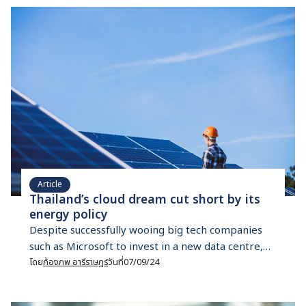
dream. A major hurdle is its outdated energy
policy.
Article
Thailand’s cloud dream cut short by its
energy policy
Despite successfully wooing big tech companies
such as Microsoft to invest in a new data centre,
Thailand’s aspiration to become Southeast Asia’s
โดย
ก้องภพ อารีราษฎร์
วันที่
07/09/24
hub for cloud computing might just be a pipe
dream. A major hurdle is its outdated energy