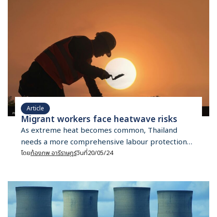
energy –solar cells, wind, biomass, small nuclear
[…]
Article
Migrant workers face heatwave risks
As extreme heat becomes common, Thailand
needs a more comprehensive labour protection
law to safeguard at-risk migrant workers from
โดย
ก้องภพ อารีราษฎร์
วันที่
20/05/24
hotter climate. Thailand is always hot and humid.
Yet the scorching heat this year proved to be
punitive. Chhaya Cheam, a 43-year-old domestic
worker from Cambodia, was unable to partake in
the Songkran festivities with her […]