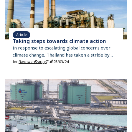
Article
Taking steps towards climate action
In response to escalating global concerns over
climate change, Thailand has taken a stride by
drafting its Climate Change Act that, if enacted,
โดย
ก้องภพ อารีราษฎร์
วันที่
25/03/24
will be the country's first climate change law.
However, critics have raised doubts about
whether this draft will help the country reduce
emissions and cope with climate change in a
sustainable manner. Some wonder whether it is
just a paper tiger.