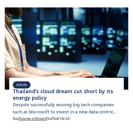
Article
Thailand’s cloud dream cut short by its
energy policy
Despite successfully wooing big tech companies
such as Microsoft to invest in a new data centre,
Thailand's aspiration to become Southeast Asia's
โดย
ก้องภพ อารีราษฎร์
วันที่
04/10/24
hub for cloud computing might just be a pipe