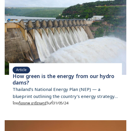
to enhance the responsiveness of Thailand’s
financial sector to climate challenges and
collaborate with […]
Article
How green is the energy from our hydro
dams?
Thailand’s National Energy Plan (NEP) — a
blueprint outlining the country’s energy strategy
from 2023 to 2037, has earned praise for its goals
โดย
ก้องภพ อารีราษฎร์
วันที่
31/05/24
to increase the use of clean renewable energy in
Thailand. The plan states that by 2050, half of
electricity consumed must be clean and renewable