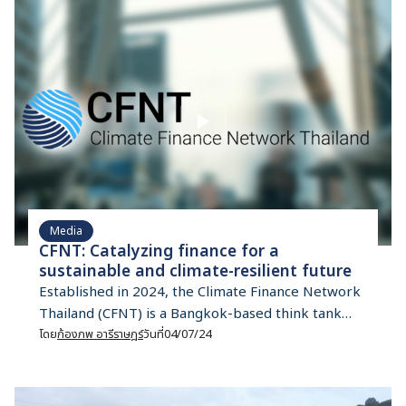
policy. In mid-March, Microsoft CEO Satya Nadella
announced that Microsoft and the Thai
government had signed […]
Media
CFNT: Catalyzing finance for a
sustainable and climate-resilient future
Established in 2024, the Climate Finance Network
Thailand (CFNT) is a Bangkok-based think tank
and network focused on promoting sustainable
โดย
ก้องภพ อารีราษฎร์
วันที่
04/07/24
financial practices and supporting Thailand’s
transition to a low-carbon economy in line with
the 1.5°C climate target. Our ultimate objective is