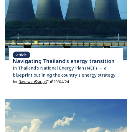
Article
Navigating Thailand’s energy transition
In Thailand’s National Energy Plan (NEP) — a
blueprint outlining the country’s energy strategy
from 2023 to 2037 — a small portion of nuclear
โดย
ก้องภพ อารีราษฎร์
วันที่
29/04/24
energy is included as one form of alternative
energy. The NEP has set the goal that 50% of
energy for consumption must come from clean
and renewable sources like wind, solar, […]