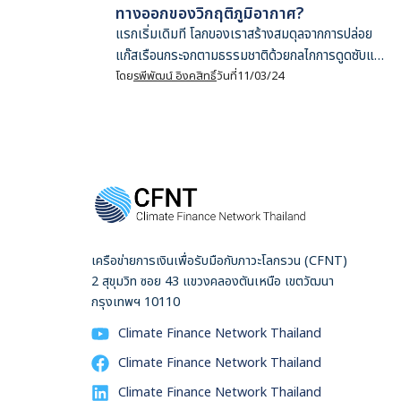
ทางออกของวิกฤติภูมิอากาศ?
แรกเริ่มเดิมที โลกของเราสร้างสมดุลจากการปล่อย
แก๊สเรือนกระจกตามธรรมชาติด้วยกลไกการดูดซับแก๊ส
คาร์บอนไดออกไซด์ด้วยเหล่าพืชพรรณผ่านกระบวนการ
โดย
รพีพัฒน์ อิงคสิทธิ์
วันที่
11/03/24
สังเคราะห์แสง แต่นับจากการปฏิวัติอุตสาหกรรม
มนุษย์ก็ขุดเชื้อเพลิงฟอสซิลไม่ว่าจะเป็นถ่านหิน น้ำมัน
และแก๊สธรรมชาติมาเผาเพื่อใช้เป็นแหล่งพลังงาน
ปล่อยแก๊สคาร์บอนไดออกไซด์สู่ชั้นบรรยากาศในปริมาณ
มหาศาลจนกลไกดั้งเดิมไม่อาจรับไหว
เครือข่ายการเงินเพื่อรับมือกับภาวะโลกรวน (CFNT)
2 สุขุมวิท ซอย 43 แขวงคลองตันเหนือ เขตวัฒนา
กรุงเทพฯ 10110
Climate Finance Network Thailand
Climate Finance Network Thailand
Climate Finance Network Thailand