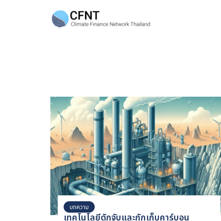
Skip
to
content
Se
fo
บทความ
เทคโนโลยีดักจับและกักเก็บคาร์บอน