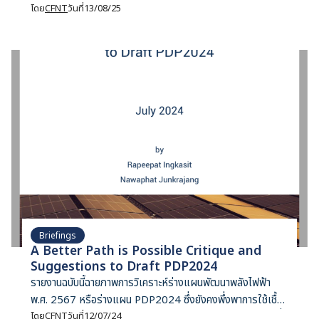
ออนไลน์ “Can Chinese EV Investment Contribute to
โดย
CFNT
วันที่
13/08/25
Thailand’s Green Transformation?”
Briefings
A Better Path is Possible Critique and
Suggestions to Draft PDP2024
รายงานฉบับนี้ฉายภาพการวิเคราะห์ร่างแผนพัฒนาพลังไฟฟ้า
พ.ศ. 2567 หรือร่างแผน PDP2024 ซึ่งยังคงพึ่งพาการใช้เชื้อ
เพลิงฟอสซิลในสัดส่วนกว่า 49 เปอร์เซ็นต์ในปี พ.ศ. 2580 ทั้งที่
โดย
CFNT
วันที่
12/07/24