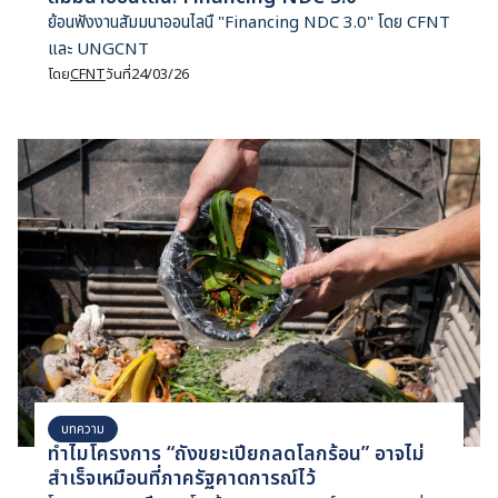
ย้อนฟังงานสัมมนาออนไลนื "Financing NDC 3.0" โดย CFNT
และ UNGCNT
โดย
CFNT
วันที่
24/03/26
บทความ
ทำไมโครงการ “ถังขยะเปียกลดโลกร้อน” อาจไม่
สำเร็จเหมือนที่ภาครัฐคาดการณ์ไว้