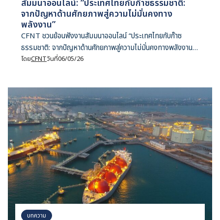
สัมมนาออนไลน์: “ประเทศไทยกับก๊าซธรรมชาติ:
จากปัญหาด้านศักยภาพสู่ความไม่มั่นคงทาง
พลังงาน”
CFNT ชวนย้อนฟังงานสัมมนาออนไลน์ “ประเทศไทยกับก๊าซ
ธรรมชาติ: จากปัญหาด้านศักยภาพสู่ความไม่มั่นคงทางพลังงาน”
โดย คริสโตเฟอร์ โดลมัน นักวิจัยจาก IEEFA และผู้ร่วมเขียน
โดย
CFNT
วันที่
06/05/26
รายงาน “Thailand’s Gas Conundrum: Overbuilt,
Underutilized, and Increasingly Expensive”
บทความ