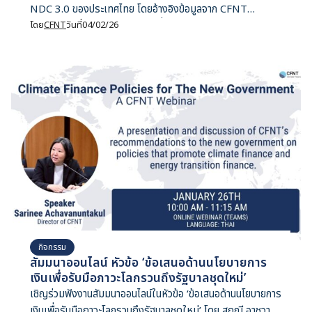
NDC 3.0 ของประเทศไทย โดยอ้างอิงข้อมูลจาก CFNT
Climate Finance Tracker เพื่อนำเสนอแนวทางแก่ผู้มีส่วนได้
โดย
CFNT
วันที่
04/02/26
เสียทุกฝ่ายในการระดมเงินทุน เพื่อสนับสนุนการบรรลุเป้าหมาย
การปล่อยก๊าซเรือนกระจกสุทธิเป็นศูนย์ของประเทศไทย
กิจกรรม
สัมมนาออนไลน์ หัวข้อ ‘ข้อเสนอด้านนโยบายการ
เงินเพื่อรับมือภาวะโลกรวนถึงรัฐบาลชุดใหม่’
เชิญร่วมฟังงานสัมมนาออนไลน์ในหัวข้อ ‘ข้อเสนอด้านนโยบายการ
เงินเพื่อรับมือภาวะโลกรวนถึงรัฐบาลชุดใหม่’ โดย สฤณี อาชวา