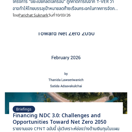
โครงการ "ขยะเปียกลดโลกร้อน" ถูกคาดการณ์จาก T-VER ว่า
อาจทำให้ไทยบรรลุเป้าหมายลดก๊าซเรือนกระจกในภาคการจัดการ
ขยะได้มหาศาลภายในหนึ่งปี แต่มันจะเป็นเช่นนั้นได้จริงหรือ?
โดย
Parichat Suknark
วันที่
10/03/26
Briefings
Financing NDC 3.0: Challenges and
Opportunities Toward Net Zero 2050
รายงานของ CFNT ฉบับนี้ มุ่งวิเคราะห์ช่องว่างด้านเงินทุนในแผน