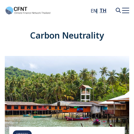
Skip
to
TH
EN
content
Search
for:
Carbon Neutrality
บทความ