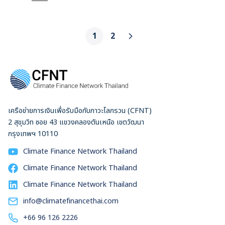
ประเทศตั้งเป้าว่าจะบรรลุเป้าหมายความเป็นกลางทางคาร์บอน
ภายในปี พ.ศ. 2593 (ค.ศ. 2050) ร่างแผน PDP2024 ยังเดิน
หน้าสร้างโรงไฟฟ้าก๊าซแห่งใหม่อีก 6,300 เมกะวัตต์ รวมถึงใช้
1
2
เทคโนโลยีที่อยู่ในระหว่างการพัฒนา เช่น การผสมไฮโดรเจนกับ
ก๊าซเพื่อเป็นเชื้อเพลิงผลิตไฟฟ้า และเตาปฏิกรณ์นิวเคลียร์แบบโม
ดูลาร์ขนาดเล็ก (Small Modular Reactors: SMRs) แทนที่จะ
เร่งพัฒนาพลังงานที่ยั่งยืนกว่าอย่างพลังงานแสงอาทิตย์ รายงาน
ฉบับนี้ฉายให้เห็นต้นทุนแฝงที่มาพร้อมกับการปล่อยคาร์บอน ความ
ผันผวนของราคาก๊าซธรรมชาติเหลว และค่าใช้จ่ายก้อนใหญ่เพื่อ
เครือข่ายการเงินเพื่อรับมือกับภาวะโลกรวน (CFNT)
พัฒนาระบบดักจับและกักเก็บคาร์บอน เรามองว่าทางเลือกที่เหมาะ
2 สุขุมวิท ซอย 43 แขวงคลองตันเหนือ เขตวัฒนา
สมกว่าคือการพัฒนาพลังงานแสงอาทิตย์อย่างเร่งด่วนซึ่งจะช่วย
กรุงเทพฯ 10110
ลดต้นทุนพลังงาน สร้างความมั่นคงทางพลังงาน และสอดคล้อง
Climate Finance Network Thailand
กับเป้าหมายด้านการเปลี่ยนแปลงสภาพภูมิอากาศที่ไทยกำหนดไว้
ในเวทีโลก หากไทยต้องการคงไว้ซึ่งความสามารถในการแข่งขัน
Climate Finance Network Thailand
ทางเศรษฐกิจอย่างยั่งยืน เราจำเป็นต้องปรับวิธีคิดในการพัฒนา
Climate Finance Network Thailand
พลังงานไฟฟ้าโดยมองไปข้างหน้า มากกว่าพยายามต่อยอดจาก
info@climatefinancethai.com
โครงสร้างพื้นฐานเชื้อเพลิงฟอสซิลที่มีในปัจจุบันซึ่งกำลังจะล้า
สมัยในอนาคตอันใกล้
+66 96 126 2226