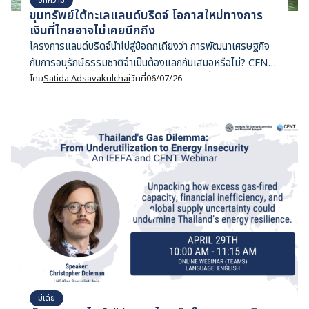
ขุมทรัพย์ใต้ทะเลแลนด์บริดจ์ โอกาสใหม่ทางการ
เงินที่ไทยอาจไม่เคยนึกถึง
โครงการแลนด์บริดจ์นำไปสู่ข้อถกเถียงว่า การพัฒนาเศรษฐกิจ
กับการอนุรักษ์ธรรมชาติจำเป็นต้องแลกกันเสมอหรือไม่? CFNT
ชวนสำรวจกรณีศึกษาจากสาธารณรัฐเซเชลส์ ที่ใช้ Nature
โดย
Satida Adsavakulchai
วันที่
06/07/26
Finance สร้างทั้งการอนุรักษ์ การปรับโครงสร้างหนี้ และการ
เติบโตทางเศรษฐกิจไปพร้อมกัน
มีเดีย