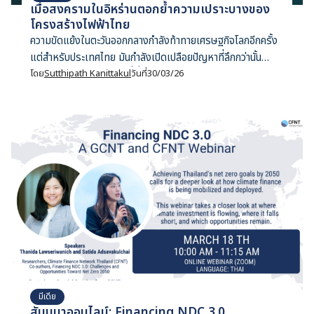
เมื่อสงครามในอิหร่านตอกย้ำความเปราะบางของ
โครงสร้างไฟฟ้าไทย
ความขัดแย้งในตะวันออกกลางกำลังท้าทายเศรษฐกิจโลกอีกครั้ง
แต่สำหรับประเทศไทย มันกำลังเปิดเปลือยปัญหาที่ลึกกว่านั้น
โครงสร้างพลังงานไฟฟ้าที่พึ่งพา LNG นำเข้า
โดย
Sutthipath Kanittakul
วันที่
30/03/26
มีเดีย
สัมมนาออนไลน์: Financing NDC 3.0