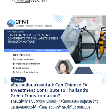
บรรเทาโลกรวน: ทบทวนและมองไปข้างหน้า”
โดย
Imran Arif
วันที่
22/08/25
กิจกรรม
เชิญร่วมสัมมนาออนไลน์: Can Chinese EV
Investment Contribute to Thailand’s
Green Transformation?
รถยนต์ไฟฟ้าสัญชาติจีนจะช่วยประเทศไทยเปลี่ยนผ่านสู่เศรษฐกิจ
และสังคมสีเขียวได้แค่ไหน? ร่วมหาคำตอบได้ในงานสัมมนา