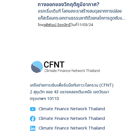
ทางออกของวิกฤติภูมิอากาศ?
แรกเริ่มเดิมที โลกของเราสร้างสมดุลจากการปล่อย
แก๊สเรือนกระจกตามธรรมชาติด้วยกลไกการดูดซับแก๊ส
คาร์บอนไดออกไซด์ด้วยเหล่าพืชพรรณผ่านกระบวนการ
โดย
รพีพัฒน์ อิงคสิทธิ์
วันที่
11/03/24
สังเคราะห์แสง แต่นับจากการปฏิวัติอุตสาหกรรม
มนุษย์ก็ขุดเชื้อเพลิงฟอสซิลไม่ว่าจะเป็นถ่านหิน น้ำมัน
และแก๊สธรรมชาติมาเผาเพื่อใช้เป็นแหล่งพลังงาน
ปล่อยแก๊สคาร์บอนไดออกไซด์สู่ชั้นบรรยากาศในปริมาณ
มหาศาลจนกลไกดั้งเดิมไม่อาจรับไหว
เครือข่ายการเงินเพื่อรับมือกับภาวะโลกรวน (CFNT)
2 สุขุมวิท ซอย 43 แขวงคลองตันเหนือ เขตวัฒนา
กรุงเทพฯ 10110
Climate Finance Network Thailand
Climate Finance Network Thailand
Climate Finance Network Thailand