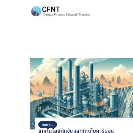
Skip
to
content
Se
fo
บทความ
เทคโนโลยีดักจับและกักเก็บคาร์บอน