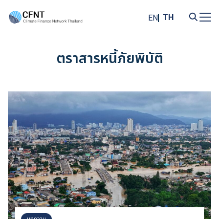
Skip
to
TH
EN
content
Search
for:
ตราสารหนี้ภัยพิบัติ
บทความ