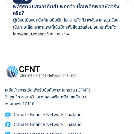
พลังงานแสงอาทิตย์แพงกว่าเชื้อเพลิงฟอสซิลจริง
หรือ?
ผู้เขียนเป็นคนหนึ่งที่เคยยึดติดกับความคิดที่ว่าพลังงานหมุนเวียน
เป็นทางเลือกราคาแพงที่เป็นมิตรกับสิ่งแวดล้อม จนกระทั่งเกิด
เหตุการณ์ไม่คาดฝันคือวันที่รัสเซียตัดสินใจรุกรานยูเครนที่สร้าง
โดย
รพีพัฒน์ อิงคสิทธิ์
วันที่
10/07/24
แรงสั่นสะเทือนให้ตลาดก๊าซทั่วโลกรวมถึงประเทศไทยที่ผลิต
ไฟฟ้าจากก๊าซเป็นสัดส่วนสูงกว่า 60 เปอร์เซ็นต์ แม้ว่าไทยจะ
สามารถผลิตก๊าซเองได้บางส่วน แต่ราคาจำหน่ายเพื่อนำมาผลิต
ไฟฟ้าก็ผันผวนไปตามตลาดโลก นี่คือสาเหตุที่ราคาไฟฟ้าไทยพุ่ง
ทะลุไปเกิน 5 บาทต่อหน่วยซึ่งนับว่าสูงเป็นประวัติการณ์! ในฐานะ
นักการเงิน ผมพยายามหาทางออกในระยะยาว แต่น่าเสียดายที่
ตลาดไฟฟ้าของไทยเป็นระบบผูกขาดโดยรัฐวิสาหกิจ ผู้บริโภค
เครือข่ายการเงินเพื่อรับมือกับภาวะโลกรวน (CFNT)
อย่างเราๆ ท่านๆ จึงถูก ‘มัดมือชก’ ทำให้มีทางเลือกเพียงหนึ่ง
2 สุขุมวิท ซอย 43 แขวงคลองตันเหนือ เขตวัฒนา
เดียวที่เหลือคือต้องหาทางผลิตไฟฟ้าด้วยตนเอง ผมจึงหันมา
กรุงเทพฯ 10110
มองศึกษาต้นทุนการติดตั้งแผงพลังงานแสงอาทิตย์ในปัจจุบัน
เพื่อประกอบการตัดสินใจ แม้ว่าภาพจำของพลังงานแสงอาทิตย์
Climate Finance Network Thailand
คือการที่รัฐรับซื้อในราคามากกว่า 6 บาทเมื่อราวทศวรรษก่อน แต่
Climate Finance Network Thailand
เชื่อไหมครับว่าต้นทุนแผงพลังงานแสงอาทิตย์ถูกลงมาก องค์การ