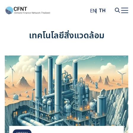
Skip
to
TH
EN
content
Search
for:
เทคโนโลยีสิ่งแวดล้อม
บทความ