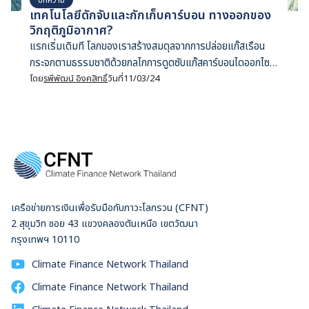
เทคโนโลยีดักจับและกักเก็บคาร์บอน ทางออกของ
วิกฤติภูมิอากาศ?
แรกเริ่มเดิมที โลกของเราสร้างสมดุลจากการปล่อยแก๊สเรือน
กระจกตามธรรมชาติด้วยกลไกการดูดซับแก๊สคาร์บอนไดออกไซด์
ด้วยเหล่าพืชพรรณผ่านกระบวนการสังเคราะห์แสง แต่นับจาก
โดย
รพีพัฒน์ อิงคสิทธิ์
วันที่
11/03/24
การปฏิวัติอุตสาหกรรม มนุษย์ก็ขุดเชื้อเพลิงฟอสซิลไม่ว่าจะเป็น
ถ่านหิน น้ำมัน และแก๊สธรรมชาติมาเผาเพื่อใช้เป็นแหล่งพลังงาน
ปล่อยแก๊สคาร์บอนไดออกไซด์สู่ชั้นบรรยากาศในปริมาณมหาศาล
จนกลไกดั้งเดิมไม่อาจรับไหว
เครือข่ายการเงินเพื่อรับมือกับภาวะโลกรวน (CFNT)
2 สุขุมวิท ซอย 43 แขวงคลองตันเหนือ เขตวัฒนา
กรุงเทพฯ 10110
Climate Finance Network Thailand
Climate Finance Network Thailand