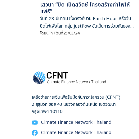
เสวนา “ปิด-เปิดสวิตช์ โครงสร้างค่าไฟให้
แฟร์”
วันที่ 23 มีนาคม ซึ่งตรงกับวัน Earth Hour หรือวัน
ปิดไฟเพื่อโลก กลุ่ม JustPow อันเป็นการร่วมกันของ
องค์กรที่ทำงานในด้านข้อมูล องค์ความรู้ การสื่อสารใน
โดย
CFNT
วันที่
25/03/24
ด้านพลังงานและสิ่งแวดล้อม ได้แก่ Data Hatch,
Epigram, Greenpeace Thailand, JET in
Thailand และ Rocket Media Lab จัดงานเสวนา
“ปิด-เปิดสวิตช์ โครงสร้างค่าไฟให้แฟร์และโปร่งใส
ประชาชนต้องทำอย่างไร” ที่ชั้น L หอศิลปกรุงเทพฯ
(BACC) ซึ่งเป็นส่วนหนึ่งของงานนิทรรศการ ‘ปิดสวิตช์
อะไรให้ค่าไฟแฟร์ เปิดสาเหตุอะไรทำค่าไฟแพง’
ระหว่างวันที่ 19-24 มีนาคม สฤณี อาชวานันทกุล
เครือข่ายการเงินเพื่อรับมือกับภาวะโลกรวน (CFNT)
หัวหน้าคณะวิจัย Fair Finance Thailand กล่าวถึง
2 สุขุมวิท ซอย 43 แขวงคลองตันเหนือ เขตวัฒนา
ปัญหาความไม่เป็นธรรมของโครงสร้างค่าไฟว่า มี 3
กรุงเทพฯ 10110
ประเด็นด้วยกัน ได้แก่ ประเด็นที่ 1 การที่ไม่มีใครต้อง
Climate Finance Network Thailand
รับผิดชอบกับการพยากรณ์ความต้องการใช้ไฟฟ้าที่เกิน
จริง ซึ่งถือเป็นเรื่องใหญ่ที่สุดและส่งผลต่อค่าไฟ โดย
Climate Finance Network Thailand
การพยากรณ์ความต้องการใช้ไฟฟ้าเกินจริงที่เกิดขึ้นมา