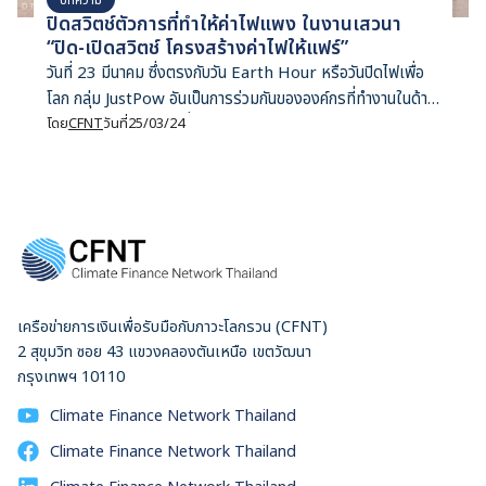
ปิดสวิตช์ตัวการที่ทำให้ค่าไฟแพง ในงานเสวนา
“ปิด-เปิดสวิตช์ โครงสร้างค่าไฟให้แฟร์”
วันที่ 23 มีนาคม ซึ่งตรงกับวัน Earth Hour หรือวันปิดไฟเพื่อ
โลก กลุ่ม JustPow อันเป็นการร่วมกันขององค์กรที่ทำงานในด้าน
ข้อมูล องค์ความรู้ การสื่อสารในด้านพลังงานและสิ่งแวดล้อม
โดย
CFNT
วันที่
25/03/24
ได้แก่ Data Hatch, Epigram, Greenpeace Thailand,
JET in Thailand และ Rocket Media Lab จัดงานเสวนา
“ปิด-เปิดสวิตช์ โครงสร้างค่าไฟให้แฟร์และโปร่งใส ประชาชนต้อง
ทำอย่างไร” ที่ชั้น L หอศิลปกรุงเทพฯ (BACC) ซึ่งเป็นส่วนหนึ่ง
ของงานนิทรรศการ ‘ปิดสวิตช์อะไรให้ค่าไฟแฟร์ เปิดสาเหตุอะไร
ทำค่าไฟแพง’ ระหว่างวันที่ 19-24 มีนาคม สฤณี อาชวานันทกุล
หัวหน้าคณะวิจัย Fair Finance Thailand กล่าวถึงปัญหาความ
เครือข่ายการเงินเพื่อรับมือกับภาวะโลกรวน (CFNT)
ไม่เป็นธรรมของโครงสร้างค่าไฟว่า มี 3 ประเด็นด้วยกัน ได้แก่
2 สุขุมวิท ซอย 43 แขวงคลองตันเหนือ เขตวัฒนา
ประเด็นที่ 1 การที่ไม่มีใครต้องรับผิดชอบกับการพยากรณ์ความ
กรุงเทพฯ 10110
ต้องการใช้ไฟฟ้าที่เกินจริง ซึ่งถือเป็นเรื่องใหญ่ที่สุดและส่งผลต่อ
ค่าไฟ โดยการพยากรณ์ความต้องการใช้ไฟฟ้าเกินจริงที่เกิดขึ้นมา
Climate Finance Network Thailand
ตลอด […]
Climate Finance Network Thailand