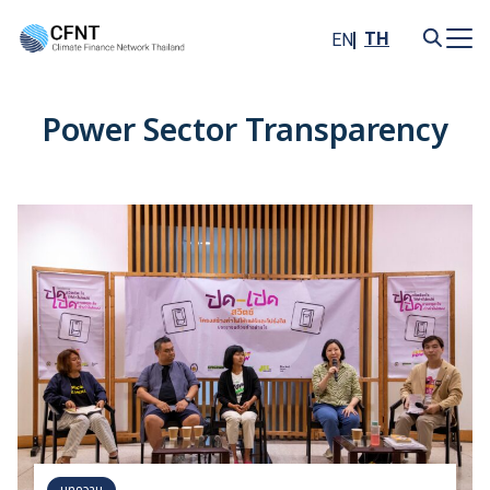
Skip
to
TH
EN
content
Search
for:
Power Sector Transparency
บทความ