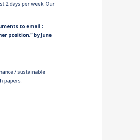
ast 2 days per week. Our
cuments to email :
er position.” by June
inance / sustainable
ch papers.