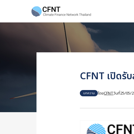
Skip
to
content
Se
fo
CFNT เปิดรับ
โดย
CFNT
วันที่
25/05/2
บทความ