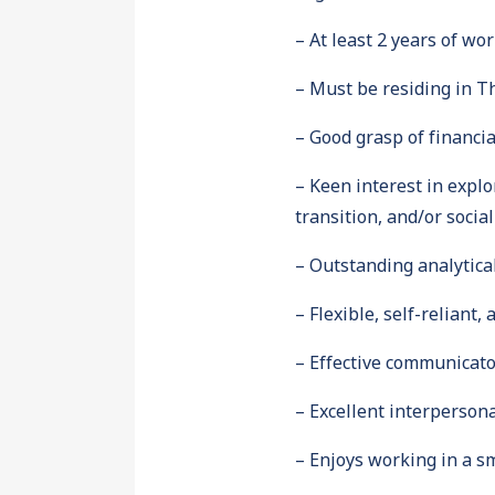
– At least 2 years of wo
– Must be residing in T
– Good grasp of financia
– Keen interest in expl
transition, and/or socia
– Outstanding analytica
– Flexible, self-reliant, 
– Effective communicato
– Excellent interperson
– Enjoys working in a sm