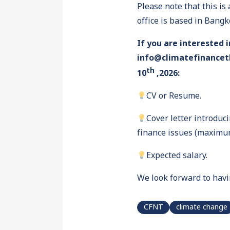
Please note that this is
office is based in Bang
If you are interested 
info@climatefinancetha
th
10
,2026:
CV or Resume.
Cover letter introduc
finance issues (maximu
Expected salary.
We look forward to havi
CFNT
climate change