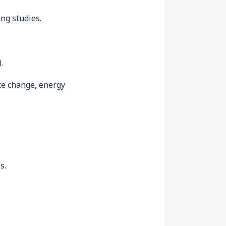
ing studies.
).
te change, energy
ls.