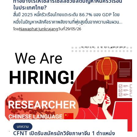
ทำอย่างไรให้โซลาร์เซลล์ช่วยลดปัญหาหนี้ครัวเรือน
ในประเทศไทย?
สิ้นปี 2025 หนี้ครัวเรือนไทยแตะระดับ 86.7% ของ GDP โดย
หนึ่งในปัญหาหลักคือราคาพลังงานที่พุ่งสูงขึ้นจากความผันผวน
ของราคาก๊าซโลก ซึ่งทำให้ค่าครองชีพพุ่่งขึ้นเป็นเงาตามตัว นว
โดย
Nawaphat Junkrajang
วันที่
29/05/26
พัฒน์เขียนถึงข้อเสนอ 5 ข้อที่รัฐไม่จำเป็นต้องลงทุนเพิ่มเติม และ
จะเปลี่ยนให้โซลาร์เซลล์กลายเป็นทางออกของหนี้สาธารณใน
ประเทศ
บทความ
CFNT เปิดรับสมัครนักวิจัยภาษาจีน 1 ตำแหน่ง