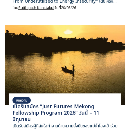
From Underutilized to Energy Insecurity.” โดย คริสโต
เฟอร์ โดลมัน (Christopher Doleman) นักวิจัยจาก IEEFA
โดย
Sutthipath Kanittakul
วันที่
20/05/26
และผู้ร่วมเขียนรายงาน “Thailand’s Gas Conundrum:
Overbuilt, Underutilized, and Increasingly
Expensive”
บทความ
เปิดรับสมัคร “Just Futures Mekong
Fellowship Program 2026” วันนี้ – 11
มิถุนายน
เปิดรับสมัครผู้ที่สนใจทำงานด้านความยั่งยืนของแม่น้ำโขงเข้าร่วม