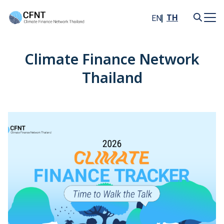
Skip
to
TH
EN
content
Search
for:
Climate Finance Network
Thailand