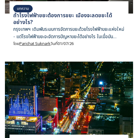
บทความ
ถ้าโรงไฟฟ้าขยะต้องการขยะ เมืองจะลดขยะได้
อย่างไร?
กรุงเทพฯ เดิมพันระบบการจัดการขยะด้วยโรงไฟฟ้าขยะแห่งใหม่
- แต่โรงไฟฟ้าขยะจะจัดการปัญหาขยะได้อย่างไร ในเมื่อมัน
ต้องการขยะ?
โดย
Parichat Suknark
วันที่
01/07/26