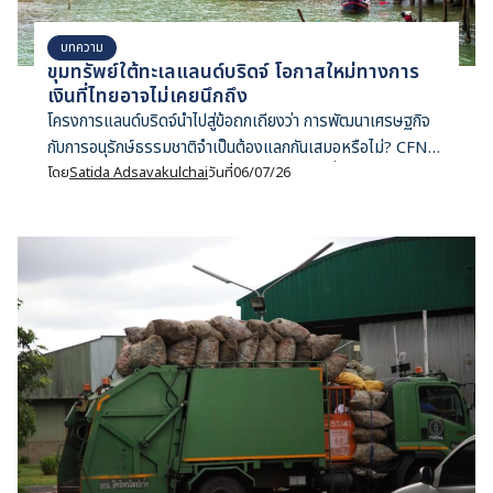
บทความ
ขุมทรัพย์ใต้ทะเลแลนด์บริดจ์ โอกาสใหม่ทางการ
เงินที่ไทยอาจไม่เคยนึกถึง
โครงการแลนด์บริดจ์นำไปสู่ข้อถกเถียงว่า การพัฒนาเศรษฐกิจ
กับการอนุรักษ์ธรรมชาติจำเป็นต้องแลกกันเสมอหรือไม่? CFNT
ชวนสำรวจกรณีศึกษาจากสาธารณรัฐเซเชลส์ ที่ใช้ Nature
โดย
Satida Adsavakulchai
วันที่
06/07/26
Finance สร้างทั้งการอนุรักษ์ การปรับโครงสร้างหนี้ และการ
เติบโตทางเศรษฐกิจไปพร้อมกัน