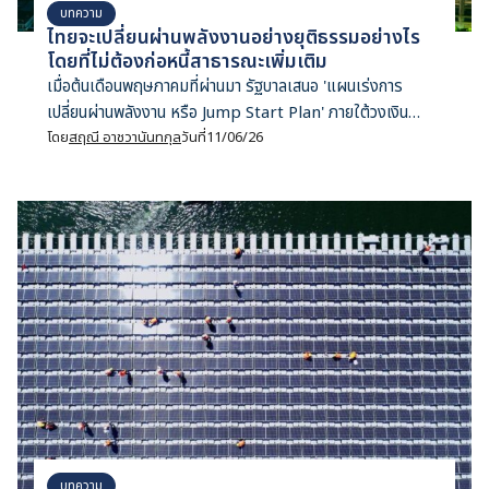
บทความ
ไทยจะเปลี่ยนผ่านพลังงานอย่างยุติธรรมอย่างไร
โดยที่ไม่ต้องก่อหนี้สาธารณะเพิ่มเติม
เมื่อต้นเดือนพฤษภาคมที่ผ่านมา รัฐบาลเสนอ 'แผนเร่งการ
เปลี่ยนผ่านพลังงาน หรือ Jump Start Plan' ภายใต้วงเงิน
200,000 ล้านบาท อย่างไรก็ตาม เงินจำนวนดังกล่าวอาจไม่มี
โดย
สฤณี อาชวานันทกุล
วันที่
11/06/26
ความจำเป็นเลย สฤณี อาชวานันทกุล ผู้อำนวยการ CFNT เสนอ 4
เสาหลักในการเปลี่ยนผ่านพลังงานอย่างเป็นธรรม ที่สามารถเริ่ม
ทำได้ในทันที และรัฐบาลไม่จำเป็นต้องกู้เงินเพิ่มเติมแต่อย่างใด
บทความ