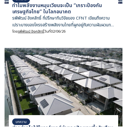
ทำไมพลังงานหมุนเวียนจะเป็น “เกราะป้องกัน
เศรษฐกิจไทย” ในโลกอนาคต
รพีพัฒน์ อิงคสิทธิ์ ที่ปรึกษาทีมวิจัยของ CFNT เขียนถึงความ
เปราะบางของโครงสร้างพลังงานไทยที่ผูกอยู่กับความผันผวนทาง
ภูมิรัฐศาสตร์ และทำไมพลังงานหมุนเวียนถึงเป็น "เกราะป้องกัน"
โดย
รพีพัฒน์ อิงคสิทธิ์
วันที่
02/06/26
อนาคตสังคมไทย
บทความ