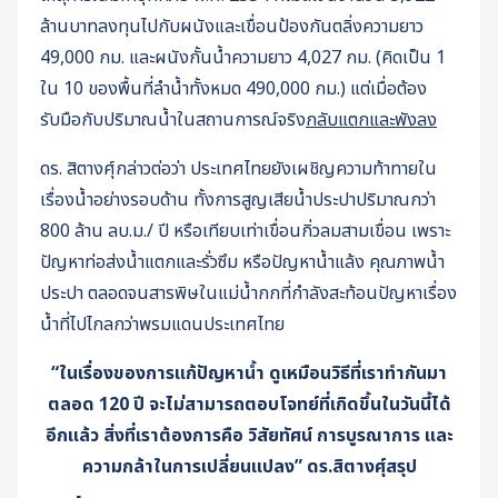
ล้านบาทลงทุนไปกับผนังและเขื่อนป้องกันตลิ่งความยาว
49,000 กม. และผนังกั้นน้ำความยาว 4,027 กม. (คิดเป็น 1
ใน 10 ของพื้นที่ลำน้ำทั้งหมด 490,000 กม.) แต่เมื่อต้อง
รับมือกับปริมาณน้ำในสถานการณ์จริง
กลับแตกและพังลง
ดร. สิตางศุ์กล่าวต่อว่า ประเทศไทยยังเผชิญความท้าทายใน
เรื่องน้ำอย่างรอบด้าน ทั้งการสูญเสียน้ำประปาปริมาณกว่า
800 ล้าน ลบ.ม./ ปี หรือเทียบเท่าเขื่อนกิ่วลมสามเขื่อน เพราะ
ปัญหาท่อส่งน้ำแตกและรั่วซึม หรือปัญหาน้ำแล้ง คุณภาพน้ำ
ประปา ตลอดจนสารพิษในแม่น้ำกกที่กำลังสะท้อนปัญหาเรื่อง
น้ำที่ไปไกลกว่าพรมแดนประเทศไทย
“ในเรื่องของการแก้ปัญหาน้ำ ดูเหมือนวิธีที่เราทำกันมา
ตลอด 120 ปี จะไม่สามารถตอบโจทย์ที่เกิดขึ้นในวันนี้ได้
อีกแล้ว สิ่งที่เราต้องการคือ วิสัยทัศน์ การบูรณาการ และ
ความกล้าในการเปลี่ยนแปลง” ดร.สิตางศุ์สรุป