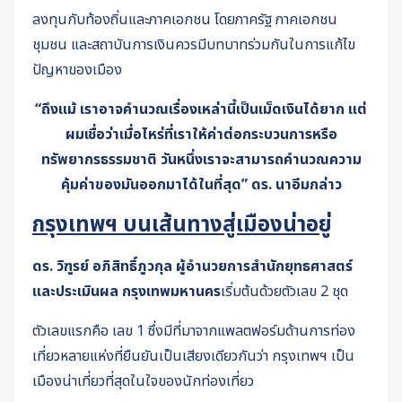
ลงทุนกับท้องถิ่นและภาคเอกชน โดยภาครัฐ ภาคเอกชน
ชุมชน และสถาบันการเงินควรมีบทบาทร่วมกันในการแก้ไข
ปัญหาของเมือง
“ถึงแม้ เราอาจคำนวณเรื่องเหล่านี้เป็นเม็ดเงินได้ยาก แต่
ผมเชื่อว่าเมื่อไหร่ที่เราให้ค่าต่อกระบวนการหรือ
ทรัพยากรธรรมชาติ วันหนึ่งเราจะสามารถคำนวณความ
คุ้มค่าของมันออกมาได้ในที่สุด” ดร. นาอีมกล่าว
กรุงเทพฯ บนเส้นทางสู่เมืองน่าอยู่
ดร. วิฑูรย์ อภิสิทธิ์ภูวกุล ผู้อำนวยการสำนักยุทธศาสตร์
และประเมินผล กรุงเทพมหานคร
เริ่มต้นด้วยตัวเลข 2 ชุด
ตัวเลขแรกคือ เลข 1 ซึ่งมีที่มาจากแพลตฟอร์มด้านการท่อง
เที่ยวหลายแห่งที่ยืนยันเป็นเสียงเดียวกันว่า กรุงเทพฯ เป็น
เมืองน่าเที่ยวที่สุดในใจของนักท่องเที่ยว