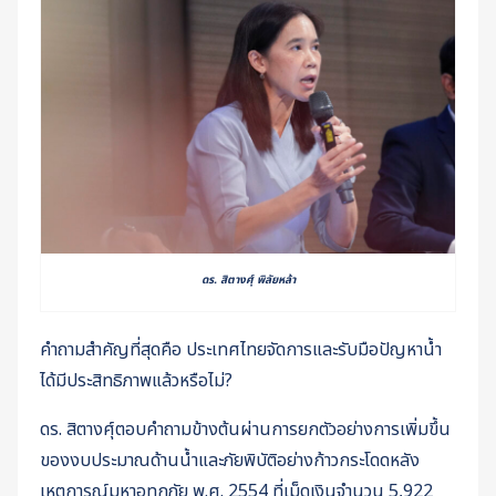
ดร. สิตางศุ์ พิลัยหล้า
คำถามสำคัญที่สุดคือ ประเทศไทยจัดการและรับมือปัญหาน้ำ
ได้มีประสิทธิภาพแล้วหรือไม่?
ดร. สิตางศุ์ตอบคำถามข้างต้นผ่านการยกตัวอย่างการเพิ่มขึ้น
ของงบประมาณด้านน้ำและภัยพิบัติอย่างก้าวกระโดดหลัง
เหตุการณ์มหาอุทกภัย พ.ศ. 2554 ที่เม็ดเงินจำนวน 5,922