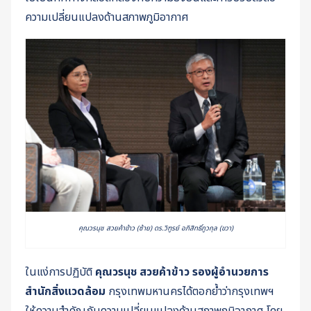
ความเปลี่ยนแปลงด้านสภาพภูมิอากาศ
คุณวรนุช สวยค้าข้าว (ซ้าย) ดร.วิฑูรย์ อภิสิทธิ์ภูวกุล (ขวา)
ในแง่การปฏิบัติ
คุณวรนุช สวยค้าข้าว รองผู้อำนวยการ
สำนักสิ่งแวดล้อม
กรุงเทพมหานครได้ตอกย้ำว่ากรุงเทพฯ​