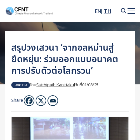
Skip
to
TH
EN
content
Search
for:
สรุปวงเสวนา ‘จากอลหม่านสู่
ยืดหยุ่น: ร่วมออกแบบอนาคต
การปรับตัวต่อโลกรวน’
โดย
Sutthipath Kanittakul
วันที่
01/08/25
บทความ
Share