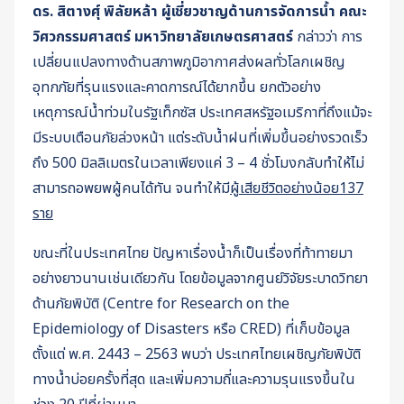
ดร. สิตางศุ์ พิลัยหล้า ผู้เชี่ยวชาญด้านการจัดการน้ำ คณะ
วิศวกรรมศาสตร์ มหาวิทยาลัยเกษตรศาสตร์
กล่าวว่า การ
เปลี่ยนแปลงทางด้านสภาพภูมิอากาศส่งผลทั่วโลกเผชิญ
อุทกภัยที่รุนแรงและคาดการณ์ได้ยากขึ้น ยกตัวอย่าง
เหตุการณ์น้ำท่วมในรัฐเท็กซัส ประเทศสหรัฐอเมริกาที่ถึงแม้จะ
มีระบบเตือนภัยล่วงหน้า แต่ระดับน้ำฝนที่เพิ่มขึ้นอย่างรวดเร็ว
ถึง 500 มิลลิเมตรในเวลาเพียงแค่ 3 – 4 ชั่วโมงกลับทำให้ไม่
สามารถอพยพผู้คนได้ทัน จนทำให้มี
ผู้เสียชีวิตอย่างน้อย137
ราย
ขณะที่ในประเทศไทย ปัญหาเรื่องน้ำก็เป็นเรื่องที่ท้าทายมา
อย่างยาวนานเช่นเดียวกัน โดยข้อมูลจากศูนย์วิจัยระบาดวิทยา
ด้านภัยพิบัติ (Centre for Research on the
Epidemiology of Disasters หรือ CRED) ที่เก็บข้อมูล
ตั้งแต่ พ.ศ. 2443 – 2563 พบว่า ประเทศไทยเผชิญภัยพิบัติ
ทางน้ำบ่อยครั้งที่สุด และเพิ่มความถี่และความรุนแรงขึ้นใน