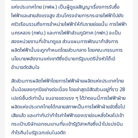
แห่งประเทศไทย (กฟผ.) เป็นผู้ดูแลสัญญาเรื่องการรับซื้อ
ไฟฟ้าและสายส่งแรงสูง ส่วนโครงข่ายการกระจายไฟฟ้าไปยัง
ครัวเรือนรวมถึงการจำหน่ายไฟฟ้าให้กับรายย่อยนั้น การไฟฟ้า
นครหลวง (กฟน.) และการไฟฟ้าส่วนภูมิภาค (กฟภ.) จะเป็น
สองหน่วยงานที่เข้ามาดูแล ส่วนแผนการพัฒนากำลังการ
ผลิตไฟฟ้านั้นจะถูกกำหนดโดยส่วนกลาง โดยคณะกรรมการ
นโยบายพลังงานแห่งชาติซึ่งมีนายกรัฐมนตรีนั่งหัวโต๊ะมี
อำนาจตัดสินใจ
สัดส่วนการผลิตไฟฟ้าโดยการไฟฟ้าฝ่ายผลิตแห่งประเทศไทย
นั้นน้อยลงทุกปีอย่างต่อเนื่อง โดยล่าสุดมีสัดส่วนอยู่ที่ราว 28
เปอร์เซ็นต์เท่านั้น จนอาจแซวแรง ๆ ได้ว่าตอนนี้การไฟฟ้าฝ่าย
ผลิตแห่งประเทศไทยได้กลายสภาพเป็นการไฟฟ้าฝ่ายจัดซื้อไป
เสียแล้ว และเท่ากับว่ากำไรค่าไฟฟ้าของเราย่อมหลั่งไหลไปเข้า
กระเป๋าบริษัทเอกชนแทนที่จะเข้ารัฐวิสาหกิจซึ่งนำไปแบ่งปัน
กำไรคืนในรัฐเฉกเช่นในอดีต