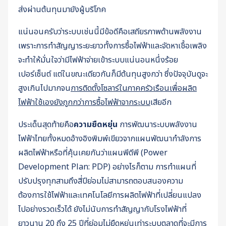
ส่งผ่านต้นทุนมายังผู้บริโภค
แน่นอนครับว่าระบบเช่นนี้มีข้อดีคือเสถียรภาพด้านพลังงาน
เพราะการทำสัญญาระยะยาวทั้งการซื้อไฟฟ้าและจัดหาเชื้อเพลิง
จะทำให้มั่นใจว่ามีไฟฟ้าจ่ายเข้าระบบแน่นอนหนึ่งร้อย
เปอร์เซ็นต์ แต่ในขณะเดียวกันก็มีต้นทุนสูงกว่า ซึ่งปัจจุบันดูจะ
สูงเกินไปมากจน
การติดตั้งโซลาร์ในภาคครัวเรือนเพื่อผลิต
ไฟฟ้าใช้เองยังถูกกว่าการซื้อไฟฟ้าจากระบบ
เสียอีก
ประเด็นสุดท้ายคือ
ความยืดหยุ่น
การพัฒนาระบบพลังงาน
ไฟฟ้าไทยทั้งหมดอ้างอิงพิมพ์เขียวจากแผนพัฒนากำลังการ
ผลิตไฟฟ้าหรือที่คุ้นเคยกันว่าแผนพีดีพี (Power
Development Plan: PDP) อย่างไรก็ตาม การทำแผนที่
ปรับปรุงทุกสามถึงสี่ปีย่อมไม่สามารถตอบสนองความ
ต้องการใช้ไฟฟ้าและเทคโนโลยีการผลิตไฟฟ้าที่เปลี่ยนแปลง
ไปอย่างรวดเร็วได้ ยังไม่นับการทำสัญญากับโรงไฟฟ้าที่
ยาวนาน 20 ถึง 25 ปีที่ย่อมไม่ยืดหยุ่นเท่าระบบตลาดที่จะมีการ