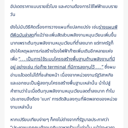
อัปเดตราคาแบบรายชั่วโมง และความต้องการใช้ไฟฟ้าแบบราย
วัน
ยังไม่นับวิธีคิดเรื่องการวางแผนที่แปลกแปร่ง เช่น
ร่างแผนพี
ดีพีฉบับล่าสุด
ที่แม้ว่าจะเพิ่มสัดส่วนพลังงานหมุนเวียนเพิ่มขึ้น
มากเพราะต้นทุนพลังงานหมุนเวียนที่ต่ำลงมาก แต่ภาครัฐก็
ยังให้เหตุผลการก่อสร้างโรงไฟฟ้าก๊าซเพิ่มเติมอีกหลายแห่ง
เพื่อ
“. . . เป็นการใช้ระบบโครงสร้างพื้นฐานด้านพลังงานที่มี
อยู่ อย่างเช่น ท่อก๊าซ terminal ที่มีการลงทุนไว้ . . . ”
ซึ่งผม
อ่านแล้วอดไม่ได้ที่จะส่ายหน้า เนื่องจากหน่วยงานรัฐวิสาหกิจ
และเอกชนเป็นผู้ลงทุนโครงสร้างพื้นฐานเหล่านั้น นำไปสู่
คำถามว่าในเมื่อต้นทุนพลังงานหมุนเวียนลดต่ำลงมาก ทำไม
ประชาชนจึงต้อง ‘แบก’ การตัดสินลงทุนที่ผิดพลาดของหน่วย
งานเหล่านั้น
หากเปรียบเทียบง่ายๆ ก็คงไม่ต่างจากที่รัฐบาลประกาศว่า
“ประชาชนทุกคนต้องมากินอาหารร้านนี้เท่านั้น แม้ว่าจะราคา