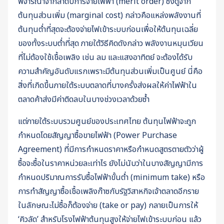
พิจารณาจากลำดับการจ่ายไฟฟ้า (merit order) ซึ่งดูจาก
ต้นทุนส่วนเพิ่ม (marginal cost) กล่าวคือแหล่งพลังงานที่
ต้นทุนต่ำที่สุดจะต้องจ่ายไฟเข้าระบบก่อนเพื่อให้ต้นทุนเฉลี่ย
ของทั้งระบบต่ำที่สุด ภายใต้วิธีคิดดังกล่าว พลังงานหมุนเวียน
ที่ไม่ต้องใช้เชื้อเพลิง เช่น ลม และแสงอาทิตย์ จะต้องได้รับ
ความสำคัญอันดับแรกเพราะมีต้นทุนส่วนเพิ่มเป็นศูนย์ นี่คือ
สิ่งที่เกิดขึ้นภายใต้ระบบตลาดที่บางครั้งส่งผลให้ค่าไฟฟ้าใน
ตลาดค้าส่งมีค่าติดลบในบางช่วงเวลาด้วยซ้ำ
แต่ภายใต้ระบบรวมศูนย์ของประเทศไทย ต้นทุนไฟฟ้าจะถูก
กำหนดโดยสัญญาซื้อขายไฟฟ้า (Power Purchase
Agreement) ที่มีการกำหนดราคาหรือกำหนดสูตรตายตัวว่าผู้
ซื้อจะซื้อในราคาหน่วยละเท่าไร ยังไม่นับว่าในบางสัญญามีการ
กำหนดปริมาณการรับซื้อไฟฟ้าขั้นต่ำ (minimum take) หรือ
การทำสัญญาซื้อเชื้อเพลิงก๊าซกับรัฐวิสาหกิจเจ้าตลาดอีกราย
ในลักษณะไม่ซื้อก็ต้องจ่าย (take or pay) กลายเป็นการให้
‘คิวลัด’ สำหรับโรงไฟฟ้าต้นทุนสูงให้จ่ายไฟเข้าระบบก่อน แล้ว