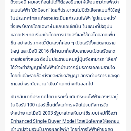
ถึงตรงนี้ ผมเองก็อดไม่ได้ที่ต้องอธิบายให้เพื่อนชาวไทยฟังว่า
ระบบไฟฟ้า ‘มัดมือชก’ โดยที่ประชาชนไม่มีตัวเลือกแบบที่ใช้อยู่
ในประเทศไทย แท้จริงแล้วเป็นแค่ระบบไฟฟ้า ‘รูปแบบหนึ่ง’
ซึ่งแพร่หลายโดยเฉพาะในแถบเอเชียนั้น ในขณะที่ปัจจุบัน
หลายประเทศเริ่มขยับโดยการเปิดเสรีและใช้กลไกตลาดเพิ่ม
ขึ้น อย่างประเทศญี่ปุ่นเองก็ค่อย ๆ เปิดเสรีตั้งแต่ตลาดราย
ใหญ่ และเมื่อปี 2016 ที่ผ่านมาก็ขยับขยายจนเปิดเสรีตลาด
รายย่อยทั้งหมด ดังนั้นประชาชนคนญี่ปุ่นจึงสามารถ ‘เลือก’
ได้ว่าจะทำสัญญาซื้อไฟฟ้าเข้าบ้านจากผู้บริการเอกชนรายใด
โดยที่แต่ละรายก็จะมีรายละเอียดสัญญา อัตราค่าบริการ และจุด
ขายอย่างระดับความ ‘เขียว’ แตกต่างกันออกไป
หันกลับมาที่ประเทศไทย แรกเริ่มเดิมทีระบบไฟฟ้าของเราอยู่
ในมือรัฐ 100 เปอร์เซ็นต์ตั้งแต่การผลิตไปจนถึงการจัด
จำหน่าย แต่เมื่อปี 2003 รัฐบาลไทยหันมาใช้
ระบบใหม่ที่ชื่อว่า
Enhanced Single Buyer Model โดยเปิดโอกาสให้เอกชน
เข้ามามีส่วนร่วมในการผลิตไฟฟ้า
โดยที่การไฟฟ้าฝ่ายผลิต