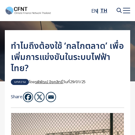
Skip
to
TH
EN
content
Search
for:
ทำไมถึงต้องใช้ ‘กลไกตลาด’ เพื่อ
เพิ่มการแข่งขันในระบบไฟฟ้า
ไทย?
โดย
รพีพัฒน์ อิงคสิทธิ์
วันที่
29/01/25
บทความ
Share