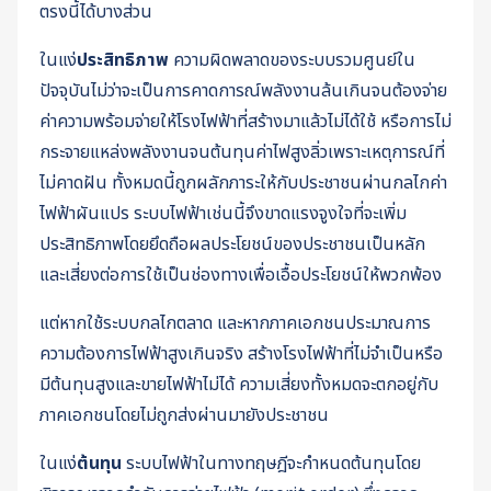
ตรงนี้ได้บางส่วน
ในแง่
ประสิทธิภาพ
ความผิดพลาดของระบบรวมศูนย์ใน
ปัจจุบันไม่ว่าจะเป็นการคาดการณ์พลังงานล้นเกินจนต้องจ่าย
ค่าความพร้อมจ่ายให้โรงไฟฟ้าที่สร้างมาแล้วไม่ได้ใช้ หรือการไม่
กระจายแหล่งพลังงานจนต้นทุนค่าไฟสูงลิ่วเพราะเหตุการณ์ที่
ไม่คาดฝัน ทั้งหมดนี้ถูกผลักภาระให้กับประชาชนผ่านกลไกค่า
ไฟฟ้าผันแปร ระบบไฟฟ้าเช่นนี้จึงขาดแรงจูงใจที่จะเพิ่ม
ประสิทธิภาพโดยยึดถือผลประโยชน์ของประชาชนเป็นหลัก
และเสี่ยงต่อการใช้เป็นช่องทางเพื่อเอื้อประโยชน์ให้พวกพ้อง
แต่หากใช้ระบบกลไกตลาด และหากภาคเอกชนประมาณการ
ความต้องการไฟฟ้าสูงเกินจริง สร้างโรงไฟฟ้าที่ไม่จำเป็นหรือ
มีต้นทุนสูงและขายไฟฟ้าไม่ได้ ความเสี่ยงทั้งหมดจะตกอยู่กับ
ภาคเอกชนโดยไม่ถูกส่งผ่านมายังประชาชน
ในแง่
ต้นทุน
ระบบไฟฟ้าในทางทฤษฎีจะกำหนดต้นทุนโดย