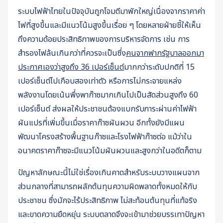
ระบบไฟฟ้าไทยในปัจจุบันถูกโจมตีมาพักใหญ่เนื่องจากราคาค่า
ไฟที่สูงขึ้นและมีแนวโน้มสูงขึ้นเรื่อย ๆ โดยหลายฝ่ายชี้ให้เห็น
ถึงความด้อยประสิทธิภาพของการบริหารจัดการ เช่น การ
สำรองไฟล้นเกินกว่าที่ควรจะเป็นซึ่ง
คนจากฟากรัฐบาลออกมา
ประกาศเองว่าสูงถึง 36 เปอร์เซ็นต์
มากกว่าระดับปกติที่ 15
เปอร์เซ็นต์ไปเกือบสองเท่าตัว หรือการไม่กระจายแหล่ง
พลังงานโดยเน้นพึ่งพาก๊าซมากเกินไปเป็นสัดส่วนสูงถึง 60
เปอร์เซ็นต์ ส่งผลให้ประชาชนต้องแบกรับภาระผ่านค่าไฟฟ้า
ผันแปรที่เพิ่มขึ้นเมื่อราคาก๊าซผันผวน อีกทั้งยังมีแผน
พัฒนาโครงสร้างพื้นฐานก๊าซและโรงไฟฟ้าก๊าซต่อ แม้ว่าใน
อนาคตราคาก๊าซจะมีแนวโน้มผันผวนและสูงกว่าในอดีตก็ตาม
ปัญหาลักษณะนี้ไม่ใช่เรื่องเกินคาดสำหรับระบบวางแผนจาก
ส่วนกลางที่สามารถผลักต้นทุนความผิดพลาดทั้งหมดให้กับ
ประชาชน ซึ่งมักจะไร้ประสิทธิภาพ ไม่สะท้อนต้นทุนที่แท้จริง
และขาดความยืดหยุ่น ระบบตลาดจึงจะเข้ามาช่วยบรรเทาปัญหา