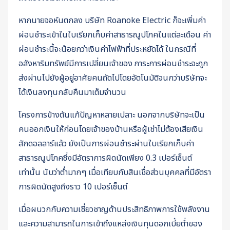
หากนายจอห์นตกลง บริษัท Roanoke Electric ก็จะเพิ่มค่า
ผ่อนชำระเข้าในใบเรียกเก็บค่าสาธารณูปโภคในแต่ละเดือน ค่า
ผ่อนชำระนี้จะน้อยกว่าเงินค่าไฟฟ้าที่ประหยัดได้ ในกรณีที่
อสังหาริมทรัพย์มีการเปลี่ยนเจ้าของ ภาระการผ่อนชำระจะถูก
ส่งผ่านไปยังผู้อยู่อาศัยคนถัดไปโดยอัตโนมัติจนกว่าบริษัทจะ
ได้เงินลงทุนกลับคืนมาเต็มจำนวน
โครงการข้างต้นแก้ปัญหาหลายเปลาะ นอกจากบริษัทจะเป็น
คนออกเงินให้ก่อนโดยเจ้าของบ้านหรือผู้เช่าไม่ต้องเสียเงิน
สักดอลลาร์แล้ว ยังเป็นการผ่อนชำระผ่านใบเรียกเก็บค่า
สาธารณูปโภคซึ่งมีอัตราการผิดนัดเพียง 0.3 เปอร์เซ็นต์
เท่านั้น นับว่าต่ำมากๆ เมื่อเทียบกับสินเชื่อส่วนบุคคลที่มีอัตรา
การผิดนัดสูงถึงราว 10 เปอร์เซ็นต์
เมื่อผนวกกับความเชี่ยวชาญด้านประสิทธิภาพการใช้พลังงาน
และความสามารถในการเข้าถึงแหล่งเงินทุนดอกเบี้ยต่ำของ