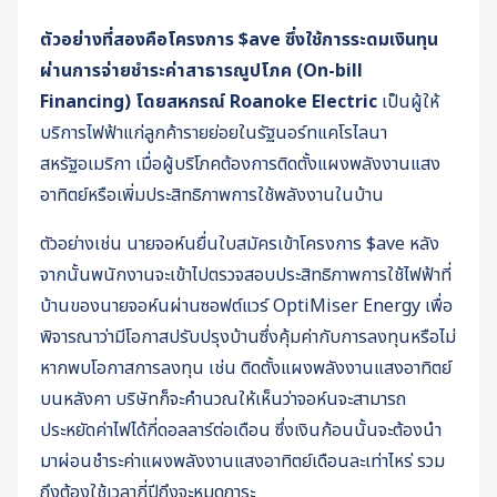
ตัวอย่างที่สองคือโครงการ $ave ซึ่งใช้การระดมเงินทุน
ผ่านการจ่ายชำระค่าสาธารณูปโภค (On-bill
Financing) โดยสหกรณ์ Roanoke Electric
เป็นผู้ให้
บริการไฟฟ้าแก่ลูกค้ารายย่อยในรัฐนอร์ทแคโรไลนา
สหรัฐอเมริกา เมื่อผู้บริโภคต้องการติดตั้งแผงพลังงานแสง
อาทิตย์หรือเพิ่มประสิทธิภาพการใช้พลังงานในบ้าน
ตัวอย่างเช่น นายจอห์นยื่นใบสมัครเข้าโครงการ $ave หลัง
จากนั้นพนักงานจะเข้าไปตรวจสอบประสิทธิภาพการใช้ไฟฟ้าที่
บ้านของนายจอห์นผ่านซอฟต์แวร์ OptiMiser Energy เพื่อ
พิจารณาว่ามีโอกาสปรับปรุงบ้านซึ่งคุ้มค่ากับการลงทุนหรือไม่
หากพบโอกาสการลงทุน เช่น ติดตั้งแผงพลังงานแสงอาทิตย์
บนหลังคา บริษัทก็จะคำนวณให้เห็นว่าจอห์นจะสามารถ
ประหยัดค่าไฟได้กี่ดอลลาร์ต่อเดือน ซึ่งเงินก้อนนั้นจะต้องนำ
มาผ่อนชำระค่าแผงพลังงานแสงอาทิตย์เดือนละเท่าไหร่ รวม
ถึงต้องใช้เวลากี่ปีถึงจะหมดภาระ