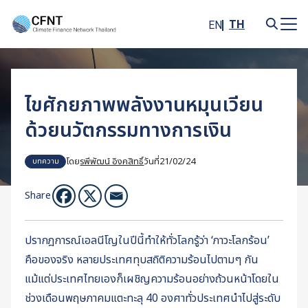
Skip
to
TH
EN
content
Search
for:
ไขศักยภาพพลังงานหมุนเวียน
ด้วยนวัตกรรมทางการเงิน
โดย
รพีพัฒน์ อิงคสิทธิ์
วันที่
21/02/24
บทความ
Share
ปรากฎการณ์เอลนีโญในปีนี้ทำให้ทั่วโลกรู้ว่า ‘ภาวะโลกร้อน’
คือของจริง หลายประเทศทุบสถิติความร้อนไปตามๆ กัน
แม้แต่ประเทศไทยเองก็เผชิญความร้อนอย่างถ้วนหน้าโดยใน
ช่วงเดือนพฤษภาคมแตะทะลุ 40 องศาทั่วประเทศนำไปสู่ระดับ