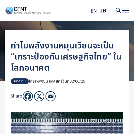
Skip
to
TH
EN
content
Search
for:
ทำไมพลังงานหมุนเวียนจะเป็น
“เกราะป้องกันเศรษฐกิจไทย” ใน
โลกอนาคต
โดย
รพีพัฒน์ อิงคสิทธิ์
วันที่
02/06/26
บทความ
Share