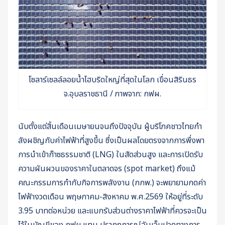
โซลาร์เซลล์ลอยน้ำไฮบริดใหญ่ที่สุดในโลก เขื่อนสิรินธร
จ.อุบลราชธานี / ภาพจาก: กฟผ.
นับตั้งแต่สิ้นเดือนเมษายนจนถึงปัจจุบัน ผู้บริโภคชาวไทยกำ
ลังผชิญกับค่าไฟฟ้าที่สูงขึ้น ซึ่งเป็นผลโดยตรงจากการพึ่งพา
การนำเข้าก๊าซธรรมชาติ (LNG) ในสัดส่วนสูง และการเปิดรับ
ความผันผวนของราคาในตลาดจร (spot market) ถึงแม้
คณะกรรมการกำกับกิจการพลังงาน (กกพ.) จะพยายามกดค่า
ไฟฟ้างวดเดือน พฤษภาคม-สิงหาคม พ.ศ.2569 ให้อยู่ที่ระดับ
3.95 บาทต่อหน่วย และแบกรับส่วนต่างราคาไฟฟ้าที่ควรจะเป็น
ไว้ในบัญขีของ กฟผ.แทน ปรากฎการณ์อันเจ็บปวดทางการ