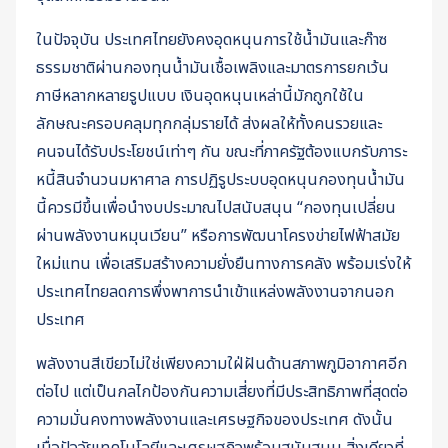
ในปัจจุบัน ประเทศไทยยังคงอุดหนุนการใช้น้ำมันและก๊าซ
ธรรมชาติผ่านกองทุนน้ำมันเชื้อเพลิงและมาตรการยกเว้น
ภาษีหลากหลายรูปแบบ เงินอุดหนุนเหล่านี้มักถูกใช้ใน
ลักษณะครอบคลุมทุกกลุ่มรายได้ ส่งผลให้ทั้งคนรวยและ
คนจนได้รับประโยชน์เท่าๆ กัน ขณะที่ภาครัฐต้องแบกรับภาระ
หนี้สินจำนวนมหาศาล การปฏิรูประบบอุดหนุนกองทุนน้ำมัน
นี้ควรมีขึ้นเพื่อนำงบประมาณไปสนับสนุน “กองทุนเปลี่ยน
ผ่านพลังงานหมุนเวียน” หรือการพัฒนาโครงข่ายไฟฟ้าสมัย
ใหม่แทน เพื่อเสริมสร้างความยั่งยืนทางการคลัง พร้อมเร่งให้
ประเทศไทยลดการพึ่งพาการนำเข้าแหล่งพลังงานจากนอก
ประเทศ
พลังงานสีเขียวไม่ใช่เพียงความใฝ่ฝันด้านสภาพภูมิอากาศอีก
ต่อไป แต่เป็นกลไกป้องกันความเสี่ยงที่มีประสิทธิภาพที่สุดต่อ
ความมั่นคงทางพลังงานและเศรษฐกิจของประเทศ ดังนั้น
เมื่อปัจจัยเทคโนโลยีและเศรษฐกิจพร้อมสนับสนุน สิ่งเดียวที่