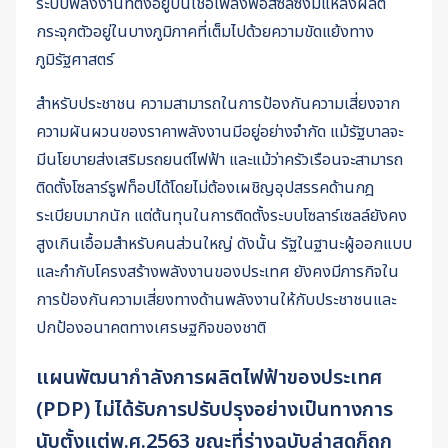
ระบบพลังงานที่ตั้งอยู่บนเชื้อเพลิงฟอสซิลซึ่งมีแหล่งผลิต
กระจุกตัวอยู่ในบางภูมิภาคที่เต็มไปด้วยความขัดแย้งทาง
ภูมิรัฐศาสตร์
สำหรับประชาชน ความสามารถในการป้องกันความเสี่ยงจาก
ความผันผวนของราคาพลังงานมีอยู่อย่างจำกัด แม้รัฐบาลจะ
มีนโยบายส่งเสริมรถยนต์ไฟฟ้า และแม้ว่าครัวเรือนจะสามารถ
ติดตั้งโซลาร์รูฟท็อปได้โดยไม่ต้องเผชิญอุปสรรคด้านกฎ
ระเบียบมากนัก แต่ต้นทุนในการติดตั้งระบบโซลาร์เซลล์ยังคง
สูงเกินเอื้อมสำหรับคนส่วนใหญ่ ดังนั้น รัฐในฐานะผู้ออกแบบ
และกำกับโครงสร้างพลังงานของประเทศ ยังคงมีภารกิจใน
การป้องกันความเสี่ยงทางด้านพลังงานให้กับประชาชนและ
ปกป้องอนาคตทางเศรษฐกิจของชาติ
แผนพัฒนากำลังการผลิตไฟฟ้าของประเทศ
(PDP) ไม่ได้รับการปรับปรุงอย่างเป็นทางการ
นับตั้งแต่พ.ศ.2563 ขณะที่ร่างฉบับล่าสุดก็ถูก