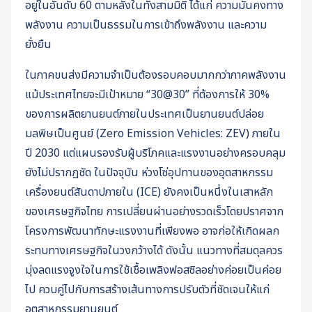
อยู่ในอันดับ 60 ตามหลังในทั้งสามมิติ ได้แก่ ความมั่นคงทาง
พลังงาน ความเป็นธรรมในการเข้าถึงพลังงาน และความ
ยั่งยืน
ในภาคขนส่งมีความจำเป็นต้องรอบคอบมากกว่าภาคพลังงาน
แม้ประเทศไทยจะมีเป้าหมาย “30@30” ที่ต้องการให้ 30%
ของการผลิตยานยนต์ภายในประเทศเป็นยานยนต์ปล่อย
มลพิษเป็นศูนย์ (Zero Emission Vehicles: ZEV) ภายใน
ปี 2030 แต่แผนรองรับผู้บริโภคและแรงงานอย่างครอบคลุม
ยังไม่ปรากฏชัด ในปัจจุบัน ห่วงโซ่อุปทานของอุตสาหกรรม
เครื่องยนต์สันดาปภายใน (ICE) ยังคงเป็นหนึ่งในเสาหลัก
ของเศรษฐกิจไทย การเปลี่ยนผ่านอย่างรวดเร็วโดยปราศจาก
โครงการพัฒนาทักษะแรงงานที่เพียงพอ อาจก่อให้เกิดผลก
ระทบทางเศรษฐกิจในวงกว้างได้ ดังนั้น แนวทางที่สมดุลควร
มุ่งลดแรงจูงใจในการใช้เชื้อเพลิงฟอสซิลอย่างค่อยเป็นค่อย
ไป ควบคู่ไปกับการสร้างเส้นทางการปรับตัวที่ชัดเจนให้แก่
อุตสาหกรรมยานยนต์