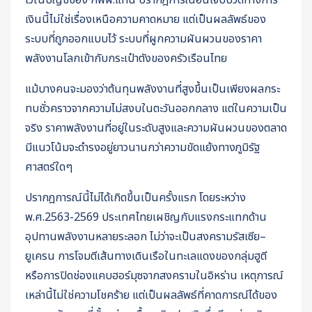
เงินนี้ไม่ใช่เรื่องเหนือความคาดหมาย แต่เป็นผลลัพธ์ของ
ระบบที่ถูกออกแบบไว้ ระบบที่ผูกความผันผวนของราคา
พลังงานโลกเข้ากับกระเป๋าตังของครัวเรือนไทย
แม้บางคนจะมองว่าต้นทุนพลังงานที่สูงขึ้นเป็นเพียงผลกระ
ทบชั่วคราวจากความไม่สงบในตะวันออกกลาง แต่ในความเป็น
จริง ราคาพลังงานที่อยู่ในระดับสูงและความผันผวนของตลาด
มีแนวโน้มจะดำรงอยู่ยาวนานกว่าความขัดแย้งทางภูมิรัฐ
ศาสตร์ใดๆ
ปรากฎการณ์นี้ไม่ได้เกิดขึ้นเป็นครั้งแรก โดยระหว่าง
พ.ศ.2563-2569 ประเทศไทยเผชิญกับแรงกระแทกด้าน
อุปทานพลังงานหลายระลอก ไม่ว่าจะเป็นสงครามรัสเซีย–
ยูเครน การโจมตีเส้นทางเดินเรือในทะเลแดงของกลุ่มฮูตี
หรือการปิดช่องแคบฮอร์มุซจากสงครามในอิหร่าน เหตุการณ์
เหล่านี้ไม่ใช่ความโชคร้าย แต่เป็นผลลัพธ์ที่คาดการณ์ได้ของ