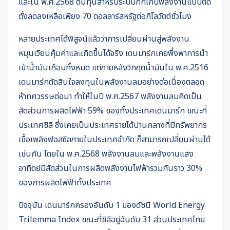
และใน พ.ศ.2568 ต้นทุนสำหรับระบบกักเก็บพลังงานแบบติด
ตั้งลดลงเหลือเพียง 70 ดอลลาร์สหรัฐต่อกิโลวัตต์ชั่วโมง
หลายประเทศได้พิสูจน์แล้วว่าการเปลี่ยนผ่านสู่พลังงาน
หมุนเวียนคุ้มค่าและเกิดขึ้นได้จริง เดนมาร์กเคยพึ่งพาการนำ
เข้าน้ำมันเกือบทั้งหมด แต่ภายหลังวิกฤตน้ำมันใน พ.ศ.2516
เดนมาร์กตัดสินใจลงทุนในพลังงานลมอย่างต่อเนื่องตลอด
ห้าทศวรรษต่อมา ทำให้ในปี พ.ศ.2567 พลังงานลมคิดเป็น
สัดส่วนการผลิตไฟฟ้า 59% ของทั้งประเทศเดนมาร์ก ขณะที่
ประเทศชิลี ซึ่งเคยเป็นประเทศรายได้ปานกลางที่มีทรัพยากร
เชื้อเพลิงฟอสซิลภายในประเทศจำกัด ก็สามารถเปลี่ยนผ่านได้
เช่นกัน โดยใน พ.ศ.2568 พลังงานลมและพลังงานแสง
อาทิตย์มีสัดส่วนในการผลิตพลังงานไฟฟ้ารวมกันราว 30%
ของการผลิตไฟฟ้าทั้งประเทศ
ปัจจุบัน เดนมาร์กครองอันดับ 1 ของดัชนี World Energy
Trilemma Index ขณะที่ชิลีอยู่อันดับ 31 ส่วนประเทศไทย