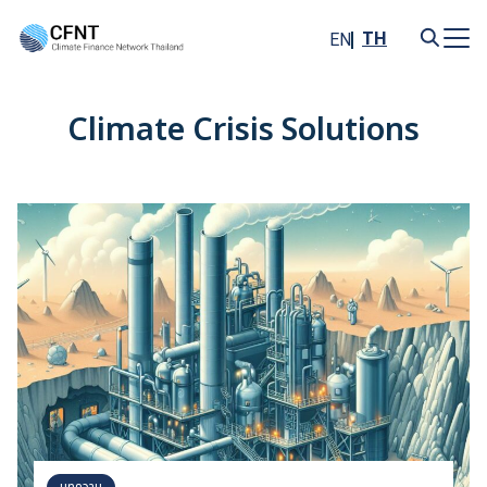
Skip
to
TH
EN
content
Search
for:
Climate Crisis Solutions
บทความ