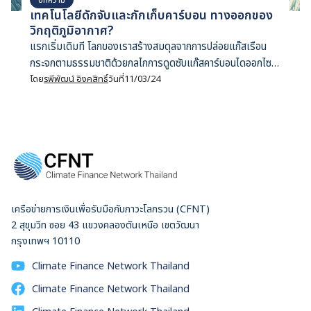
เทคโนโลยีดักจับและกักเก็บคาร์บอน ทางออกของ
วิกฤติภูมิอากาศ?
แรกเริ่มเดิมที โลกของเราสร้างสมดุลจากการปล่อยแก๊สเรือน
กระจกตามธรรมชาติด้วยกลไกการดูดซับแก๊สคาร์บอนไดออกไซด์
ด้วยเหล่าพืชพรรณผ่านกระบวนการสังเคราะห์แสง แต่นับจาก
โดย
รพีพัฒน์ อิงคสิทธิ์
วันที่
11/03/24
การปฏิวัติอุตสาหกรรม มนุษย์ก็ขุดเชื้อเพลิงฟอสซิลไม่ว่าจะเป็น
ถ่านหิน น้ำมัน และแก๊สธรรมชาติมาเผาเพื่อใช้เป็นแหล่งพลังงาน
ปล่อยแก๊สคาร์บอนไดออกไซด์สู่ชั้นบรรยากาศในปริมาณมหาศาล
จนกลไกดั้งเดิมไม่อาจรับไหว
เครือข่ายการเงินเพื่อรับมือกับภาวะโลกรวน (CFNT)
2 สุขุมวิท ซอย 43 แขวงคลองตันเหนือ เขตวัฒนา
กรุงเทพฯ 10110
Climate Finance Network Thailand
Climate Finance Network Thailand