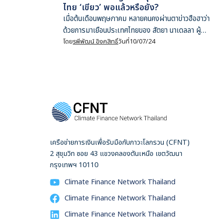
ไทย ‘เขียว’ พอแล้วหรือยัง?
เมื่อต้นเดือนพฤษภาคม หลายคนคงผ่านตาข่าวฮือฮาว่า
ด้วยการมาเยือนประเทศไทยของ สัตยา นาเดลลา ผู้
บริหารบริษัทยักษ์ใหญ่ระดับโลก Microsoft พร้อม
โดย
รพีพัฒน์ อิงคสิทธิ์
วันที่
10/07/24
กับคำมั่นสัญญาว่าจะมาลงทุนสร้างศูนย์ข้อมูลใน
ประเทศไทย และพัฒนาศักยภาพชาวไทยให้พร้อมใช้
งานเทคโนโลยีคลื่นลูกใหม่อย่างปัญญาประดิษฐ์ ข่าวดัง
กล่าวนับเป็นแสงแห่งความหวังของใครหลายคน ที่มอง
ว่าเศรษฐกิจไทยเผชิญหน้ากับทางตัน เพราะหวังพึ่งพา
สารพัดอุตสาหกรรมยุคเก่า โดยเฉพาะภาคการส่งออกที่
เป็น ‘เดอะแบก’ ของเศรษฐกิจมาอย่างยาวนาน ทั้ง
รถยนต์สันดาปที่กำลังเผชิญภัยคุกคามจากยานยนต์
เครือข่ายการเงินเพื่อรับมือกับภาวะโลกรวน (CFNT)
ไฟฟ้า และฮาร์ดดิสก์ไดรฟ์ (Hard Disk Drive) ที่
2 สุขุมวิท ซอย 43 แขวงคลองตันเหนือ เขตวัฒนา
กำลังถูกแทนที่ด้วยเทคโนโลยีโซลิดสเตตไดรฟ์ (Solid
กรุงเทพฯ 10110
State Drive) และการเก็บข้อมูลในคลาวด์ ขณะที่เม็ด
Climate Finance Network Thailand
เงินลงทุนในเทคโนโลยีดาวรุ่ง ไม่ว่าจะเป็นสมาร์ทโฟน
หรือเซมิคอนดักเตอร์ถูกผันไปยังประเทศข้างเคียง น่า
Climate Finance Network Thailand
เสียดายที่จวบจนปัจจุบันเรายังไม่เห็นตัวเลขเม็ดเงิน
Climate Finance Network Thailand
ลงทุนที่ชัดเจนจาก Microsoft แตกต่างจากแผนการ