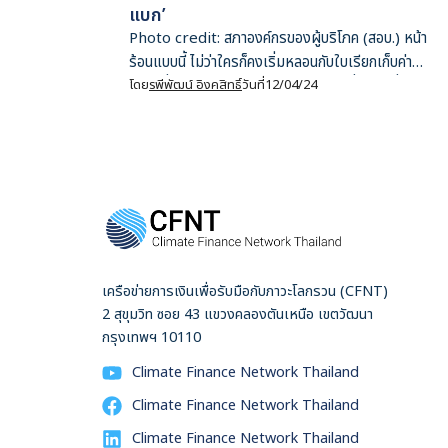
แบก’
Photo credit: สภาองค์กรของผู้บริโภค (สอบ.) หน้า
ร้อนแบบนี้ ไม่ว่าใครก็คงเริ่มหลอนกับใบเรียกเก็บค่า
ไฟฟ้าที่กำลังจะมาถึง เพราะย้อนกลับไปเมื่อต้นปีที่แล้ว
โดย
รพีพัฒน์ อิงคสิทธิ์
วันที่
12/04/24
ผมและผู้อ่านหลายคนคงเจอกับปัญหา ‘ค่าไฟทะลุ
เพดาน’ กับตาตัวเอง โดยมีสาเหตุสำคัญเกิดจากสอง
องค์ประกอบหลักคืออากาศที่ร้อนจัดและค่าไฟผันแปรที่
พุ่งกระฉูด นับตั้งแต่วันนั้น ประเด็นเรื่องค่าไฟก็เป็น
ปัญหาที่ค้างคาใจผมอยู่ตลอดเวลา จนมาวันนี้จึงพอจะ
สรุปได้ว่าปัญหาทั้งหมดทั้งมวลอาจอยู่ที่ ‘กลไกราคา’
ปัจจุบัน ที่ส่งผ่านต้นทุนทั้งหมดมายังผู้บริโภคโดยตรง
(Cost Pass-Through) ซึ่งสามารถตีความว่า
เครือข่ายการเงินเพื่อรับมือกับภาวะโลกรวน (CFNT)
อุตสาหกรรมไฟฟ้าของไทยทั้งระบบนั้นไม่มีความเสี่ยง
2 สุขุมวิท ซอย 43 แขวงคลองตันเหนือ เขตวัฒนา
และไม่มีทางขาดทุน เพราะไม่ว่าต้นทุนในการผลิตหรือ
กรุงเทพฯ 10110
ราคาเชื้อเพลิงปรับสูงขึ้นเพียงใด ต้นทุนทุกบาททุก
Climate Finance Network Thailand
สตางค์ก็จะส่งผ่านมายังคนไทยทุกคนแบบหารเฉลี่ย คง
ไม่ผิดนักหากจะยกย่องคนไทยว่าเป็น ‘นักแบก’ และต้อง
Climate Finance Network Thailand
ก้มหน้าก้มตาแบกต่อไปตราบใดที่กลไกราคากำหนดค่า
Climate Finance Network Thailand
ไฟฟ้ายังคงเป็นเช่นเดิม ในบทความนี้ ผู้เขียนจะพาไป