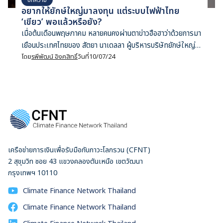
อยากให้ยักษ์ใหญ่มาลงทุน แต่ระบบไฟฟ้าไทย
‘เขียว’ พอแล้วหรือยัง?
เมื่อต้นเดือนพฤษภาคม หลายคนคงผ่านตาข่าวฮือฮาว่าด้วยการมา
เยือนประเทศไทยของ สัตยา นาเดลลา ผู้บริหารบริษัทยักษ์ใหญ่
ระดับโลก Microsoft พร้อมกับคำมั่นสัญญาว่าจะมาลงทุนสร้าง
โดย
รพีพัฒน์ อิงคสิทธิ์
วันที่
10/07/24
ศูนย์ข้อมูลในประเทศไทย และพัฒนาศักยภาพชาวไทยให้พร้อมใช้
งานเทคโนโลยีคลื่นลูกใหม่อย่างปัญญาประดิษฐ์ ข่าวดังกล่าวนับ
เป็นแสงแห่งความหวังของใครหลายคน ที่มองว่าเศรษฐกิจไทย
เผชิญหน้ากับทางตัน เพราะหวังพึ่งพาสารพัดอุตสาหกรรมยุค
เก่า โดยเฉพาะภาคการส่งออกที่เป็น ‘เดอะแบก’ ของเศรษฐกิจมา
อย่างยาวนาน ทั้งรถยนต์สันดาปที่กำลังเผชิญภัยคุกคามจากยาน
ยนต์ไฟฟ้า และฮาร์ดดิสก์ไดรฟ์ (Hard Disk Drive) ที่กำลังถูก
เครือข่ายการเงินเพื่อรับมือกับภาวะโลกรวน (CFNT)
แทนที่ด้วยเทคโนโลยีโซลิดสเตตไดรฟ์ (Solid State
2 สุขุมวิท ซอย 43 แขวงคลองตันเหนือ เขตวัฒนา
Drive) และการเก็บข้อมูลในคลาวด์ ขณะที่เม็ดเงินลงทุนใน
กรุงเทพฯ 10110
เทคโนโลยีดาวรุ่ง ไม่ว่าจะเป็นสมาร์ทโฟนหรือเซมิคอนดักเตอร์ถูก
ผันไปยังประเทศข้างเคียง น่าเสียดายที่จวบจนปัจจุบันเรายังไม่เห็น
Climate Finance Network Thailand
ตัวเลขเม็ดเงินลงทุนที่ชัดเจนจาก Microsoft แตกต่างจาก
Climate Finance Network Thailand
แผนการลงทุนของในประเทศอื่นๆ แถบเอเชียที่ไมโครซอฟต์