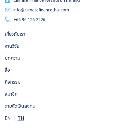
Climate Finance Network Thailand
ประกาศตัวเลขชัดเจน เช่น แผนการลงทุนในอินโดนีเซีย มูลค่า
1,700 ล้านดอลลาร์สหรัฐ และในประเทศมาเลเซีย มูลค่า 2,100
info@climatefinancethai.com
ล้านดอลลาร์สหรัฐ นำไปสู่คำถามว่า เพราะเหตุใด Microsoft จึง
+66 96 126 2226
ไม่ประกาศตัวเลขของประเทศไทย สำนักข่าว THE STANDARD
WEALTH สัมภาษณ์ผู้เชี่ยวชาญสองท่านที่เสนอ 2 ความไม่
เกี่ยวกับเรา
พร้อมของประเทศไทย ประกอบด้วยความไม่พร้อมด้านแรกคือ
นโยบาย ความไม่พร้อมด้านที่สองคือแรงงาน ส่วนในบทความนี้
งานวิจัย
ผมขอเสนอความไม่พร้อมด้านที่สาม คือการผลิตไฟฟ้าของไทยที่
อาจยังไม่ ‘เขียว’ พอจะดึงดูดยักษ์ใหญ่อย่างไมโครซอฟต์ เมื่อ
บทความ
เหล่ายักษ์ใหญ่ต้องการใช้พลังงาน ‘เขียว’ […]
สื่อ
กิจกรรม
สมาชิก
ตามติดเงินลงทุน
TH
EN