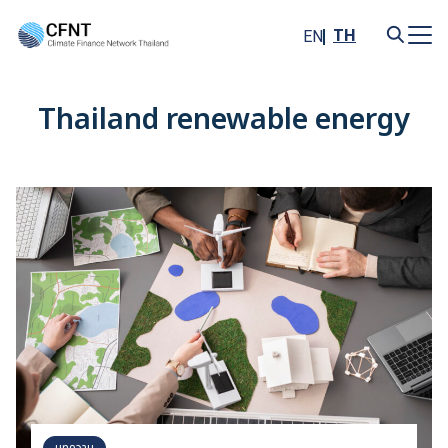
Skip
to
TH
EN
content
Search
for:
Thailand renewable energy
บทความ