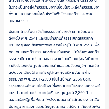
โครงสร้างพื้นฐานและการพัฒนาอุตสาหกรรมก๊าซธรรมชาติ
ไม่ว่าจะเป็นท่อส่งก๊าซธรรมชาติที่เชื่อมโยงแหล่งก๊าซธรรมชาติ
ทั้งบนและนอกชายฝั่งกับโรงไฟฟ้า โรงแยกก๊าซ และภาค
อุตสาหกรรม
ประเทศไทยเริ่มนำเข้าก๊าซธรรมชาติจากประเทศเมียนมาร์
ตั้งแต่ปี พ.ศ. 2541 และเริ่มนำเข้าแก๊สธรรมชาติเหลวจาก
ประเทศผู้ผลิตเชื้อเพลิงฟอสซิลรายใหญ่ในปี พ.ศ. 2554 เพื่อ
ทดแทนแหล่งก๊าซธรรมชาติที่เริ่มร่อยหรอ แม้ว่ากำลังผลิตก๊าซ
ธรรมชาติภายในประเทศจะลดลง แต่ไทยยังคงมุ่งหวังที่จะยก
ระดับตัวเองเป็นศูนย์กลางการค้าแอลเอ็นจีของภูมิภาคเอเชีย
ตะวันออกเฉียงใต้ ตามที่ระบุไว้ในแผนบริหารจัดการก๊าซ
ธรรมชาติ พ.ศ. 2561-2580 เช่นในปี พ.ศ. 2566 ปตท.
รัฐวิสาหกิจพลังงานยักษ์ใหญ่ที่จดทะเบียนในตลาดหลักทรัพย์
แห่งประเทศไทยประกาศทุ่มเงินลงทุนมูลค่า 2,860 ล้าน
ดอลลาร์สหรัฐเพื่อพัฒนา ‘พลังงานสะอาด’ แต่ในรายงานกลับ
ปรากฏว่าการลงทุนส่วนใหญ่เป็นการก่อสร้างท่าเทียบเรือเพื่อ