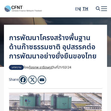
Skip
to
TH
EN
content
Search
for:
การพัฒนาโครงสร้างพื้นฐาน
ด้านก๊าซธรรมชาติ อุปสรรคต่อ
การพัฒนาอย่างยั่งยืนของไทย
โดย
ก้องภพ อารีราษฎร์
วันที่
21/02/24
บทความ
Share