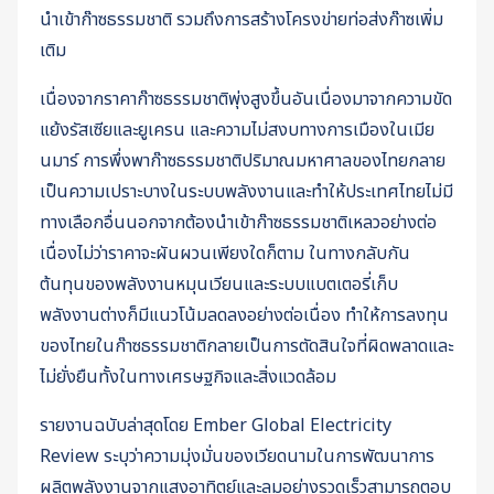
นำเข้าก๊าซธรรมชาติ รวมถึงการสร้างโครงข่ายท่อส่งก๊าซเพิ่ม
เติม
เนื่องจากราคาก๊าซธรรมชาติพุ่งสูงขึ้นอันเนื่องมาจากความขัด
แย้งรัสเซียและยูเครน และความไม่สงบทางการเมืองในเมีย
นมาร์ การพึ่งพาก๊าซธรรมชาติปริมาณมหาศาลของไทยกลาย
เป็นความเปราะบางในระบบพลังงานและทำให้ประเทศไทยไม่มี
ทางเลือกอื่นนอกจากต้องนำเข้าก๊าซธรรมชาติเหลวอย่างต่อ
เนื่องไม่ว่าราคาจะผันผวนเพียงใดก็ตาม ในทางกลับกัน
ต้นทุนของพลังงานหมุนเวียนและระบบแบตเตอรี่เก็บ
พลังงานต่างก็มีแนวโน้มลดลงอย่างต่อเนื่อง ทำให้การลงทุน
ของไทยในก๊าซธรรมชาติกลายเป็นการตัดสินใจที่ผิดพลาดและ
ไม่ยั่งยืนทั้งในทางเศรษฐกิจและสิ่งแวดล้อม
รายงานฉบับล่าสุดโดย Ember Global Electricity
Review ระบุว่าความมุ่งมั่นของเวียดนามในการพัฒนาการ
ผลิตพลังงานจากแสงอาทิตย์และลมอย่างรวดเร็วสามารถตอบ