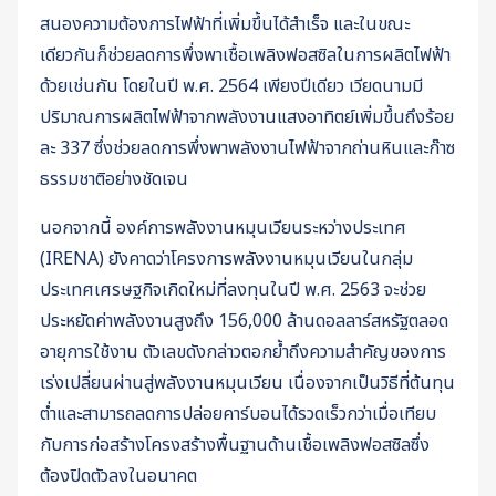
สนองความต้องการไฟฟ้าที่เพิ่มขึ้นได้สำเร็จ และในขณะ
เดียวกันก็ช่วยลดการพึ่งพาเชื้อเพลิงฟอสซิลในการผลิตไฟฟ้า
ด้วยเช่นกัน โดยในปี พ.ศ. 2564 เพียงปีเดียว เวียดนามมี
ปริมาณการผลิตไฟฟ้าจากพลังงานแสงอาทิตย์เพิ่มขึ้นถึงร้อย
ละ 337 ซึ่งช่วยลดการพึ่งพาพลังงานไฟฟ้าจากถ่านหินและก๊าซ
ธรรมชาติอย่างชัดเจน
นอกจากนี้ องค์การพลังงานหมุนเวียนระหว่างประเทศ
(IRENA) ยังคาดว่าโครงการพลังงานหมุนเวียนในกลุ่ม
ประเทศเศรษฐกิจเกิดใหม่ที่ลงทุนในปี พ.ศ. 2563 จะช่วย
ประหยัดค่าพลังงานสูงถึง 156,000 ล้านดอลลาร์สหรัฐตลอด
อายุการใช้งาน ตัวเลขดังกล่าวตอกย้ำถึงความสำคัญของการ
เร่งเปลี่ยนผ่านสู่พลังงานหมุนเวียน เนื่องจากเป็นวิธีที่ต้นทุน
ต่ำและสามารถลดการปล่อยคาร์บอนได้รวดเร็วกว่าเมื่อเทียบ
กับการก่อสร้างโครงสร้างพื้นฐานด้านเชื้อเพลิงฟอสซิลซึ่ง
ต้องปิดตัวลงในอนาคต