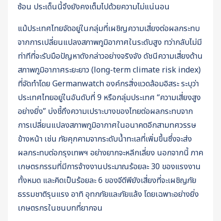
ซ้อน ประเด็นนี้จึงยังคงเต็มไปด้วยความไม่แน่นอน
แม้ประเทศไทยจัดอยู่ในกลุ่มที่เผชิญความเสี่ยงต่อผลกระทบ
จากการเปลี่ยนแปลงสภาพภูมิอากาศในระดับสูง ทว่ากลับไม่มี
ท่าทีที่จะรับมือปัญหาดังกล่าวอย่างจริงจัง ดัชนีความเสี่ยงด้าน
สภาพภูมิอากาศระยะยาว (long-term climate risk index)
ที่จัดทำโดย Germanwatch องค์กรสิ่งแวดล้อมอิสระ ระบุว่า
ประเทศไทยอยู่ในอันดับที่ 9 หรือกลุ่มประเทศ “ความเสี่ยงสูง
อย่างยิ่ง” บ่งชี้ถึงความเปราะบางของไทยต่อผลกระทบจาก
การเปลี่ยนแปลงสภาพภูมิอากาศในอนาคตอีกสามทศวรรษ
ข้างหน้า เช่น ภัยคุกคามจากระดับน้ำทะเลที่เพิ่มขึ้นซึ่งจะส่ง
ผลกระทบต่อกรุงเทพฯ อย่างยากจะหลีกเลี่ยง นอกจากนี้ ภาค
เกษตรกรรมที่มีการจ้างงานประมาณร้อยละ 30 ของแรงงาน
ทั้งหมด และคิดเป็นร้อยละ 6 ของจีดีพียังเสี่ยงที่จะเผชิญภัย
ธรรมชาติรุนแรง อาทิ อุทกภัยและภัยแล้ง โดยเฉพาะอย่างยิ่ง
เกษตรกรในชนบทที่ยากจน