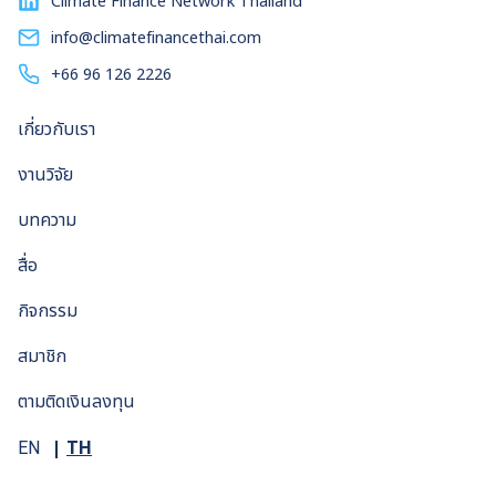
Climate Finance Network Thailand
ทำให้ตัวเลขการนำเข้าแอลเอ็นจีของไทยเพิ่มขึ้นอย่างก้าวกระโดด
หรือราว 1.27 เท่าตัวเมื่อเทียบกับปี พ.ศ. 2562 คือการพึ่งพา
info@climatefinancethai.com
แก๊สธรรมชาติปริมาณมหาศาลเพื่อการผลิตไฟฟ้า ข้อมูลของ
+66 96 126 2226
องค์การพลังงานระหว่างประเทศ (International Energy
Agency หรือ IEA) ระบุว่าการผลิตไฟฟ้าทั้งหมดในไทยเมื่อปี
เกี่ยวกับเรา
พ.ศ. 2564 พึ่งพาก๊าซธรรมชาติคิดเป็นสัดส่วนสูงถึงร้อยละ 62.2
[…]
งานวิจัย
บทความ
สื่อ
กิจกรรม
สมาชิก
ตามติดเงินลงทุน
TH
EN