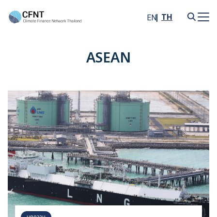
Skip
to
TH
EN
content
Search
for:
ASEAN
บทความ