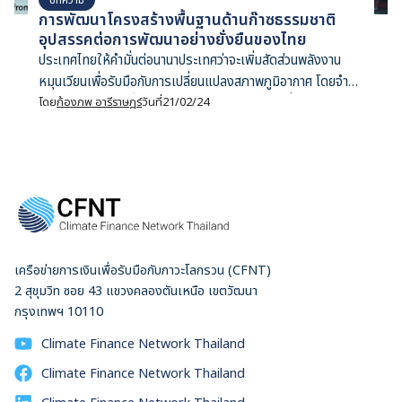
การพัฒนาโครงสร้างพื้นฐานด้านก๊าซธรรมชาติ
อุปสรรคต่อการพัฒนาอย่างยั่งยืนของไทย
ประเทศไทยให้คำมั่นต่อนานาประเทศว่าจะเพิ่มสัดส่วนพลังงาน
หมุนเวียนเพื่อรับมือกับการเปลี่ยนแปลงสภาพภูมิอากาศ โดยจำกัด
อุณหภูมิไม่ให้เพิ่มขึ้นมากกว่า 1.5 องศาเซลเซียสเมื่อเทียบกับช่วง
โดย
ก้องภพ อารีราษฎร์
วันที่
21/02/24
ก่อนปฏิวัติอุตสาหกรรมตามข้อตกลงปารีส กระนั้น การเติบโตของ
ความต้องการก๊าซธรรมชาติเหลว หรือแอลเอ็นจีในประเทศไทย
กลับฉายภาพตรงกันข้าม และอาจกลายเป็นอุปสรรคต่อการพัฒนา
อย่างยั่งยืนของประเทศในอนาคต ข้อมูลจาก Kpler ระบุว่าในปี
พ.ศ. 2566 ประเทศไทยมีการนำเข้าแอลเอ็นจีเพิ่มขึ้นอย่างก้าว
กระโดด ตัวเลขการนำเข้า ณ เดือนตุลาคมอยู่ที่ 22.9 ล้านลูกบาศก์
เมตร นับว่าเพิ่มขึ้นอย่างมีนัยสำคัญเมื่อเทียบกับการนำเข้าในปี
เครือข่ายการเงินเพื่อรับมือกับภาวะโลกรวน (CFNT)
ก่อนหน้า ซึ่งอยู่ที่ 19.8 ล้านลูกบาศก์เมตร ตัวเลขดังกล่าวทำให้
2 สุขุมวิท ซอย 43 แขวงคลองตันเหนือ เขตวัฒนา
ประเทศไทยขยับขึ้นจากอันดับ 11 สู่อันดับ 8 ของผู้นำเข้าแอลเอ็น
กรุงเทพฯ 10110
จีทั่วโลก โดยอัตราการเติบโตอยู่ที่ร้อยละ 25 เมื่อเทียบกับช่วงปี
พ.ศ. 2565 สวนทางกับประเทศอื่น ๆ ในเอเชียที่ต่างลดการนำเข้า
Climate Finance Network Thailand
ก๊าซธรรมชาติเหลวเนื่องจากราคาที่ปรับตัวสูงขึ้นนับตั้งแต่ความ
Climate Finance Network Thailand
ขัดแย้งระหว่างรัสเซียและยูเครนช่วงปี พ.ศ. 2565 ตัวแปรหลักที่