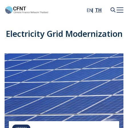
Skip
to
TH
EN
content
Search
for:
Electricity Grid Modernization
บทความ