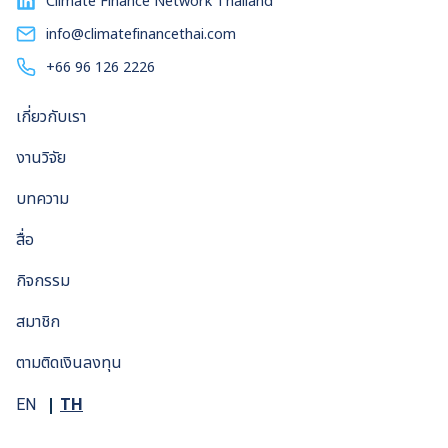
Climate Finance Network Thailand
ประเทศไทย พ.ศ. 2561 – 2580 ฉบับปรับปรุงครั้งที่ 1 เพิ่มเป้า
หมายสัดส่วนพลังงานหมุนเวียนในระบบไฟฟ้าจาก 20 เปอร์เซ็นต์
info@climatefinancethai.com
เป็น 37 เปอร์เซ็นต์ภายในปี 2580 โดยมีพลังงานแสงอาทิตย์เป็น
+66 96 126 2226
ตัวชูโรงโดยคิดเป็นสัดส่วนสูงถึง 22 เปอร์เซ็นต์ของกำลังการ
ผลิตไฟฟ้า โดยล่าสุดรัฐบาลเตรียมประกาศแผนพลังงานชาติ
เกี่ยวกับเรา
พร้อมกับระบุว่า พร้อมเพิ่มสัดส่วนพลังงานหมุนเวียนในระบบให้ไม่
น้อยกว่า 50 เปอร์เซ็นต์ แต่ความฝันดังกล่าวคงยากจะเป็นความ
งานวิจัย
จริง หากรัฐบาลไม่ทุ่มงบประมาณเพื่อพัฒนา ‘สมาร์ทกริด’ ให้
สามารถรองรับรูปแบบการผลิตไฟฟ้าที่เปลี่ยนแปลงไปจากหน้ามือ
บทความ
เป็นหลังมือ เพิ่มความยืดหยุ่นระบบไฟฟ้าด้วยสมาร์ทกริด สมาร์
สื่อ
ทกริดไม่มีนิยามตายตัวที่ได้รับการยอมรับอย่างกว้างขวาง สถาบัน
มาตรฐานและเทคโนโลยีแห่งชาติสหรัฐฯ (National Institute
กิจกรรม
of Standards and […]
สมาชิก
ตามติดเงินลงทุน
TH
EN