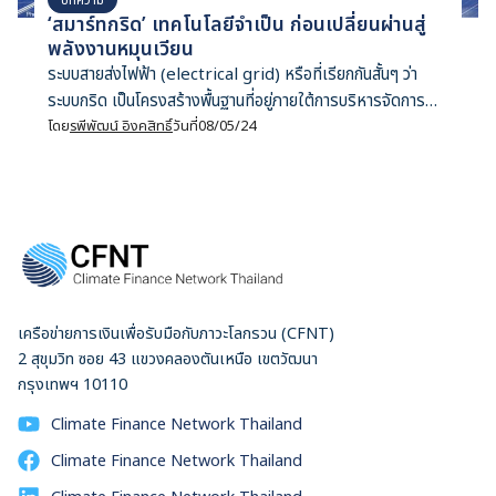
‘สมาร์ทกริด’ เทคโนโลยีจำเป็น ก่อนเปลี่ยนผ่านสู่
พลังงานหมุนเวียน
ระบบสายส่งไฟฟ้า (electrical grid) หรือที่เรียกกันสั้นๆ ว่า
ระบบกริด เป็นโครงสร้างพื้นฐานที่อยู่ภายใต้การบริหารจัดการ
ขององค์การรัฐวิสาหกิจของไทย และไม่ค่อยมีใครพูดถึงมากนัก
โดย
รพีพัฒน์ อิงคสิทธิ์
วันที่
08/05/24
แต่ระบบสายส่งไฟฟ้ามีความสำคัญต่อระบบไฟฟ้าไทย เพราะช่วย
ให้เราทุกคนมีไฟฟ้าใช้อย่างมั่นคง ในยุควิกฤติโลกรวนที่นานา
ประเทศทั่วโลกต่างต้องลดการปล่อยแก๊สเรือนกระจก ระบบสายส่ง
ไฟฟ้านับว่าเป็นโครงสร้างพื้นฐานอันดับแรกๆ ที่ต้องเร่งพัฒนา
เพราะถือว่าเป็นหัวใจสำคัญในการเปลี่ยนผ่านสู่พลังงานหมุนเวียน
สาเหตุก็เนื่องจากรูปแบบการผลิตไฟฟ้าที่เปลี่ยนแปลงไปจากหน้า
มือเป็นหลังมือ เดิมทีระบบสายส่งไฟฟ้าสร้างมาเพื่อส่งพลังงาน
เครือข่ายการเงินเพื่อรับมือกับภาวะโลกรวน (CFNT)
ไฟฟ้าแรงสูงจากโรงไฟฟ้าขนาดใหญ่ไม่กี่แห่งไปยังครัวเรือน
2 สุขุมวิท ซอย 43 แขวงคลองตันเหนือ เขตวัฒนา
ต่างๆ แต่พลังงานหมุนเวียน เช่น แผงพลังงานแสงอาทิตย์บน
กรุงเทพฯ 10110
หลังคา จะคล้ายกับโรงไฟฟ้าขนาดจิ๋วที่กระจายตัวอยู่หลากหลาย
แหล่ง ยังไม่นับลักษณะการผลิตไฟฟ้าของพลังงานหมุนเวียนที่ขึ้น
Climate Finance Network Thailand
อยู่กับสภาพอากาศ หากคาดการณ์ไม่ดี จัดการไม่ได้ ระบบไฟฟ้า
Climate Finance Network Thailand
ทั้งหมดก็อาจระส่ำระสาย แผนพัฒนากำลังผลิตไฟฟ้าของ