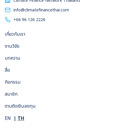
Climate Finance Network Thailand
ประเทศไทย พ.ศ. 2561 – 2580 ฉบับปรับปรุงครั้งที่ 1 เพิ่มเป้า
หมายสัดส่วนพลังงานหมุนเวียนในระบบไฟฟ้าจาก 20 เปอร์เซ็นต์
info@climatefinancethai.com
เป็น 37 เปอร์เซ็นต์ภายในปี 2580 โดยมีพลังงานแสงอาทิตย์เป็น
+66 96 126 2226
ตัวชูโรงโดยคิดเป็นสัดส่วนสูงถึง 22 เปอร์เซ็นต์ของกำลังการ
ผลิตไฟฟ้า โดยล่าสุดรัฐบาลเตรียมประกาศแผนพลังงานชาติ
เกี่ยวกับเรา
พร้อมกับระบุว่า พร้อมเพิ่มสัดส่วนพลังงานหมุนเวียนในระบบให้ไม่
น้อยกว่า 50 เปอร์เซ็นต์ แต่ความฝันดังกล่าวคงยากจะเป็นความ
งานวิจัย
จริง หากรัฐบาลไม่ทุ่มงบประมาณเพื่อพัฒนา ‘สมาร์ทกริด’ ให้
สามารถรองรับรูปแบบการผลิตไฟฟ้าที่เปลี่ยนแปลงไปจากหน้ามือ
บทความ
เป็นหลังมือ เพิ่มความยืดหยุ่นระบบไฟฟ้าด้วยสมาร์ทกริด สมาร์
สื่อ
ทกริดไม่มีนิยามตายตัวที่ได้รับการยอมรับอย่างกว้างขวาง สถาบัน
มาตรฐานและเทคโนโลยีแห่งชาติสหรัฐฯ (National Institute
กิจกรรม
of Standards and […]
สมาชิก
ตามติดเงินลงทุน
TH
EN