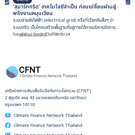
‘สมาร์ทกริด’ เทคโนโลยีจำเป็น ก่อนเปลี่ยนผ่านสู่
พลังงานหมุนเวียน
ระบบสายส่งไฟฟ้า (electrical grid) หรือที่เรียกกันสั้นๆ ว่า
ระบบกริด เป็นโครงสร้างพื้นฐานที่อยู่ภายใต้การบริหารจัดการ
ขององค์การรัฐวิสาหกิจของไทย และไม่ค่อยมีใครพูดถึงมากนัก
โดย
รพีพัฒน์ อิงคสิทธิ์
วันที่
08/05/24
แต่ระบบสายส่งไฟฟ้ามีความสำคัญต่อระบบไฟฟ้าไทย เพราะช่วย
ให้เราทุกคนมีไฟฟ้าใช้อย่างมั่นคง ในยุควิกฤติโลกรวนที่นานา
ประเทศทั่วโลกต่างต้องลดการปล่อยแก๊สเรือนกระจก ระบบสายส่ง
ไฟฟ้านับว่าเป็นโครงสร้างพื้นฐานอันดับแรกๆ ที่ต้องเร่งพัฒนา
เพราะถือว่าเป็นหัวใจสำคัญในการเปลี่ยนผ่านสู่พลังงานหมุนเวียน
สาเหตุก็เนื่องจากรูปแบบการผลิตไฟฟ้าที่เปลี่ยนแปลงไปจากหน้า
มือเป็นหลังมือ เดิมทีระบบสายส่งไฟฟ้าสร้างมาเพื่อส่งพลังงาน
เครือข่ายการเงินเพื่อรับมือกับภาวะโลกรวน (CFNT)
ไฟฟ้าแรงสูงจากโรงไฟฟ้าขนาดใหญ่ไม่กี่แห่งไปยังครัวเรือน
2 สุขุมวิท ซอย 43 แขวงคลองตันเหนือ เขตวัฒนา
ต่างๆ แต่พลังงานหมุนเวียน เช่น แผงพลังงานแสงอาทิตย์บน
กรุงเทพฯ 10110
หลังคา จะคล้ายกับโรงไฟฟ้าขนาดจิ๋วที่กระจายตัวอยู่หลากหลาย
แหล่ง ยังไม่นับลักษณะการผลิตไฟฟ้าของพลังงานหมุนเวียนที่ขึ้น
Climate Finance Network Thailand
อยู่กับสภาพอากาศ หากคาดการณ์ไม่ดี จัดการไม่ได้ ระบบไฟฟ้า
Climate Finance Network Thailand
ทั้งหมดก็อาจระส่ำระสาย แผนพัฒนากำลังผลิตไฟฟ้าของ