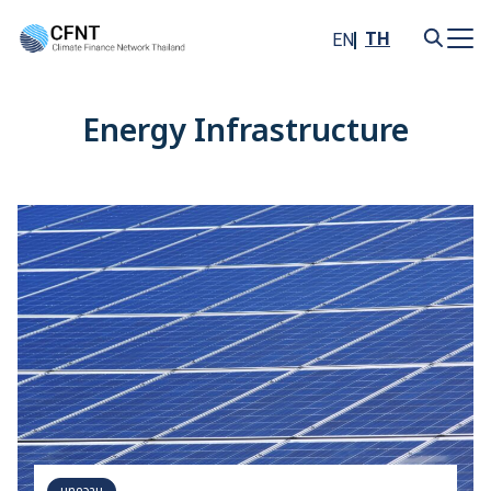
Skip
to
TH
EN
content
Search
for:
Energy Infrastructure
บทความ