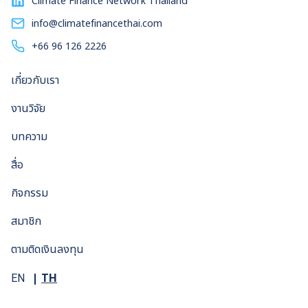
Climate Finance Network Thailand
ประเทศไทย พ.ศ. 2561 – 2580 ฉบับปรับปรุงครั้งที่ 1 เพิ่มเป้า
หมายสัดส่วนพลังงานหมุนเวียนในระบบไฟฟ้าจาก 20 เปอร์เซ็นต์
info@climatefinancethai.com
เป็น 37 เปอร์เซ็นต์ภายในปี 2580 โดยมีพลังงานแสงอาทิตย์เป็น
+66 96 126 2226
ตัวชูโรงโดยคิดเป็นสัดส่วนสูงถึง 22 เปอร์เซ็นต์ของกำลังการ
ผลิตไฟฟ้า โดยล่าสุดรัฐบาลเตรียมประกาศแผนพลังงานชาติ
เกี่ยวกับเรา
พร้อมกับระบุว่า พร้อมเพิ่มสัดส่วนพลังงานหมุนเวียนในระบบให้ไม่
น้อยกว่า 50 เปอร์เซ็นต์ แต่ความฝันดังกล่าวคงยากจะเป็นความ
งานวิจัย
จริง หากรัฐบาลไม่ทุ่มงบประมาณเพื่อพัฒนา ‘สมาร์ทกริด’ ให้
สามารถรองรับรูปแบบการผลิตไฟฟ้าที่เปลี่ยนแปลงไปจากหน้ามือ
บทความ
เป็นหลังมือ เพิ่มความยืดหยุ่นระบบไฟฟ้าด้วยสมาร์ทกริด สมาร์
สื่อ
ทกริดไม่มีนิยามตายตัวที่ได้รับการยอมรับอย่างกว้างขวาง สถาบัน
มาตรฐานและเทคโนโลยีแห่งชาติสหรัฐฯ (National Institute
กิจกรรม
of Standards and […]
สมาชิก
ตามติดเงินลงทุน
TH
EN