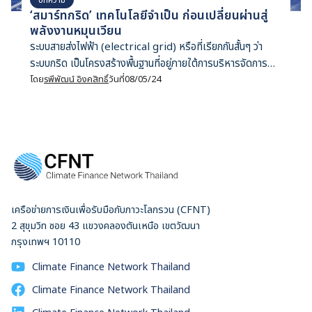
‘สมาร์ทกริด’ เทคโนโลยีจำเป็น ก่อนเปลี่ยนผ่านสู่
พลังงานหมุนเวียน
ระบบสายส่งไฟฟ้า (electrical grid) หรือที่เรียกกันสั้นๆ ว่า
ระบบกริด เป็นโครงสร้างพื้นฐานที่อยู่ภายใต้การบริหารจัดการ
ขององค์การรัฐวิสาหกิจของไทย และไม่ค่อยมีใครพูดถึงมากนัก
โดย
รพีพัฒน์ อิงคสิทธิ์
วันที่
08/05/24
แต่ระบบสายส่งไฟฟ้ามีความสำคัญต่อระบบไฟฟ้าไทย เพราะช่วย
ให้เราทุกคนมีไฟฟ้าใช้อย่างมั่นคง ในยุควิกฤติโลกรวนที่นานา
ประเทศทั่วโลกต่างต้องลดการปล่อยแก๊สเรือนกระจก ระบบสายส่ง
ไฟฟ้านับว่าเป็นโครงสร้างพื้นฐานอันดับแรกๆ ที่ต้องเร่งพัฒนา
เพราะถือว่าเป็นหัวใจสำคัญในการเปลี่ยนผ่านสู่พลังงานหมุนเวียน
สาเหตุก็เนื่องจากรูปแบบการผลิตไฟฟ้าที่เปลี่ยนแปลงไปจากหน้า
มือเป็นหลังมือ เดิมทีระบบสายส่งไฟฟ้าสร้างมาเพื่อส่งพลังงาน
เครือข่ายการเงินเพื่อรับมือกับภาวะโลกรวน (CFNT)
ไฟฟ้าแรงสูงจากโรงไฟฟ้าขนาดใหญ่ไม่กี่แห่งไปยังครัวเรือน
2 สุขุมวิท ซอย 43 แขวงคลองตันเหนือ เขตวัฒนา
ต่างๆ แต่พลังงานหมุนเวียน เช่น แผงพลังงานแสงอาทิตย์บน
กรุงเทพฯ 10110
หลังคา จะคล้ายกับโรงไฟฟ้าขนาดจิ๋วที่กระจายตัวอยู่หลากหลาย
แหล่ง ยังไม่นับลักษณะการผลิตไฟฟ้าของพลังงานหมุนเวียนที่ขึ้น
Climate Finance Network Thailand
อยู่กับสภาพอากาศ หากคาดการณ์ไม่ดี จัดการไม่ได้ ระบบไฟฟ้า
Climate Finance Network Thailand
ทั้งหมดก็อาจระส่ำระสาย แผนพัฒนากำลังผลิตไฟฟ้าของ