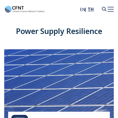
Skip
to
TH
EN
content
Search
for:
Power Supply Resilience
บทความ